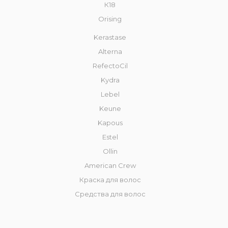
К18
Orising
Kerastase
Alterna
RefectoCil
Kydra
Lebel
Keune
Kapous
Estel
Ollin
American Crew
Краска для волос
Средства для волос