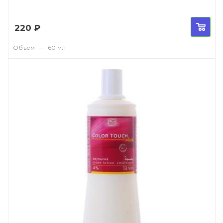
220
₽
Объем
—
60 мл