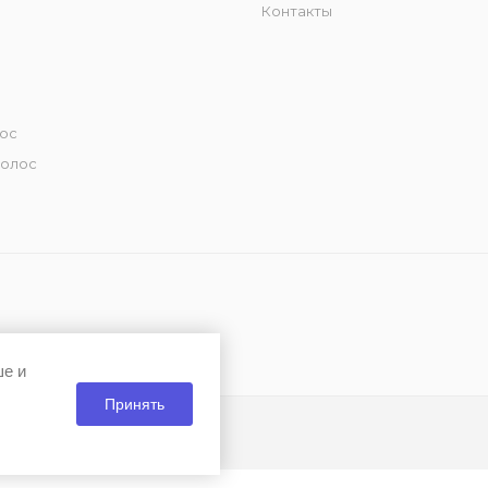
Контакты
лос
волос
ше и
Принять
и