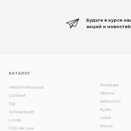
Будьте в курсе н
акций и новостей
КАТАЛОГ
Kerastase
Wella Professional
Alterna
Goldwell
RefectoCil
Tigi
Kydra
Schwarzkopf
Lebel
Londa
Keune
DSD de Luxe