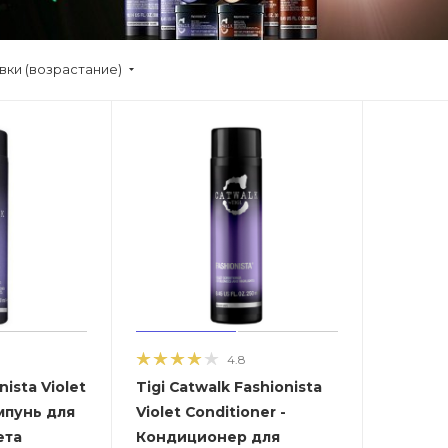
вки (возрастание)
4.8
nista Violet
Tigi Catwalk Fashionista
мпунь для
Violet Conditioner -
ета
Кондиционер для