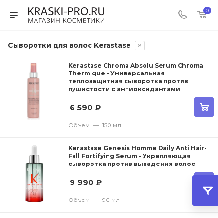
0
Сыворотки для волос Kerastase
8
Kerastase Chroma Absolu Serum Chroma
Thermique - Универсальная
теплозащитная сыворотка против
пушистости с антиоксидантами
6 590
₽
Объем
—
150 мл
Kerastase Genesis Homme Daily Anti Hair-
Fall Fortifying Serum - Укрепляющая
сыворотка против выпадения волос
9 990
₽
Объем
—
90 мл