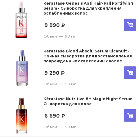
Kerastase Genesis Anti Hair-Fall Fortifying
Serum - Сыворотка для укрепления
ослабленных волос
9 990
₽
Объем
—
90 мл
Kerastase Blond Absolu Serum Cicanuit -
Ночная сыворотка для восстановления
поврежденных осветленных волос
9 290
₽
Объем
—
90 мл
Kérastase Nutritive 8H Magic Night Serum -
Сыворотка для волос
6 690
₽
Объем
—
90 мл