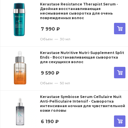
Kerastase Resistance Therapist Serum -
Двойная восстанавливающая
несмываемая сыворотка для очень
поврежденных волос
7 990
₽
Объем
—
30 мл
Kerastase Nutritive Nutri-Supplement Split
Ends - Восстанавливающая сыворотка
для секущихся волос
9 590
₽
Объем
—
50 мл
Kerastase Symbiose Serum Cellulaire Nuit
Anti-Pelliculaire Intensif - Сыворотка
интенсивная ночная для чувствительной
кожи головы
6 190
₽