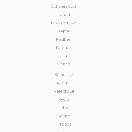
Schwarzkopf
Londa
DSD de Luxe
Olaplex
Redken
Davines
К18
Orising
Kerastase
Alterna
RefectoCil
Kydra
Lebel
Keune
Kapous