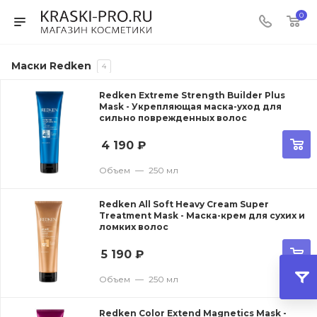
0
Маски Redken
4
Redken Extreme Strength Builder Plus
Mask - Укрепляющая маска-уход для
сильно поврежденных волос
4 190
₽
Объем
—
250 мл
Redken All Soft Heavy Cream Super
Treatment Mask - Маска-крем для сухих и
ломких волос
5 190
₽
Объем
—
250 мл
Redken Color Extend Magnetics Mask -