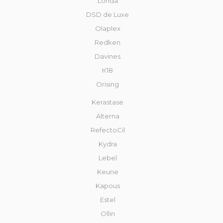
Londa
DSD de Luxe
Olaplex
Redken
Davines
К18
Orising
Kerastase
Alterna
RefectoCil
Kydra
Lebel
Keune
Kapous
Estel
Ollin