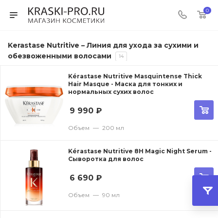
0
Kerastase Nutritive – Линия для ухода за сухими и
обезвоженными волосами
14
Kérastase Nutritive Masquintense Thick
Hair Masque - Маска для тонких и
нормальных сухих волос
9 990
₽
Объем
—
200 мл
Kérastase Nutritive 8H Magic Night Serum -
Сыворотка для волос
6 690
₽
Объем
—
90 мл