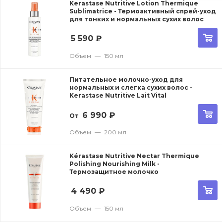
Kerastase Nutritive Lotion Thermique
Sublimatrice - Термоактивный спрей-уход
для тонких и нормальных сухих волос
5 590
₽
Объем
—
150 мл
Питательное молочко-уход для
нормальных и слегка сухих волос -
Kerastase Nutritive Lait Vital
6 990
₽
От
Объем
—
200 мл
Kérastase Nutritive Nectar Thermique
Polishing Nourishing Milk -
Термозащитное молочко
4 490
₽
Объем
—
150 мл