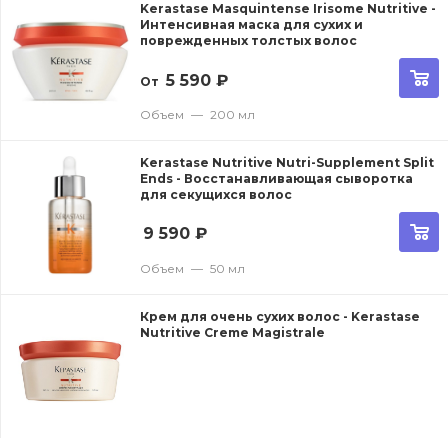
Kerastase Masquintense Irisome Nutritive -
Интенсивная маска для сухих и
поврежденных толстых волос
5 590
₽
От
Объем
—
200 мл
Kerastase Nutritive Nutri-Supplement Split
Ends - Восстанавливающая сыворотка
для секущихся волос
9 590
₽
Объем
—
50 мл
Крем для очень сухих волос - Kerastase
Nutritive Creme Magistrale