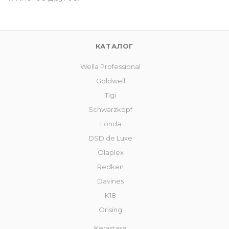
КАТАЛОГ
Wella Professional
Goldwell
Tigi
Schwarzkopf
Londa
DSD de Luxe
Olaplex
Redken
Davines
К18
Orising
Kerastase