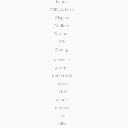
Londa
DSD de Luxe
Olaplex
Redken
Davines
К18
Orising
Kerastase
Alterna
RefectoCil
Kydra
Lebel
Keune
Kapous
Estel
Ollin