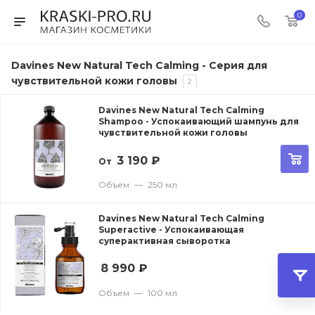
0
Davines New Natural Tech Calming - Серия для
чувствительной кожи головы
2
Davines New Natural Tech Calming
Shampoo - Успокаивающий шампунь для
чувствительной кожи головы
3 190
₽
От
Объем
—
250 мл
Davines New Natural Tech Calming
Superactive - Успокаивающая
суперактивная сыворотка
8 990
₽
Объем
—
100 мл