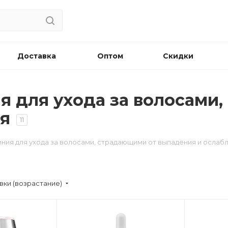
Доставка
Оптом
Скидки
ния для ухода за волосам
ия
11
 Линия для ухода за волосами, страдающими от выпадения и ослаб
вки (возрастание)