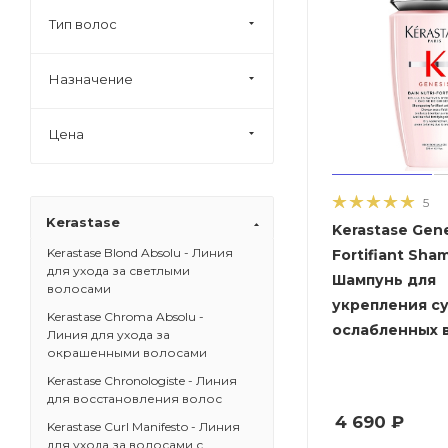
Тип волос
Назначение
Цена
5
Kerastase
Kerastase Gene
Kerastase Blond Absolu - Линия
Fortifiant Sha
для ухода за светлыми
Шампунь для
волосами
укрепления с
Kerastase Chroma Absolu -
ослабленных 
Линия для ухода за
окрашенными волосами
Kerastase Chronologiste - Линия
для восстановления волос
4 690
₽
Kerastase Curl Manifesto - Линия
для ухода за волосами с