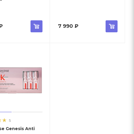
₽
7 990
₽
5
se Genesis Anti