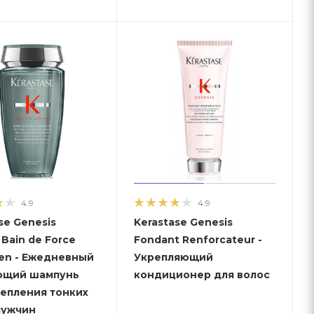
4.9
4.9
se Genesis
Kerastase Genesis
Bain de Force
Fondant Renforcateur -
ien - Ежедневный
Укрепляющий
ющий шампунь
кондиционер для волос
репления тонких
мужчин