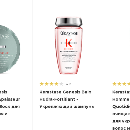
4.8
esis
Kerastase Genesis Bain
Kerasta
Epaisseur
Hudra-Fortifiant -
Homme 
 Воск для
Укрепляющий шампунь
Quotid
я и
очища
для ук
волос 