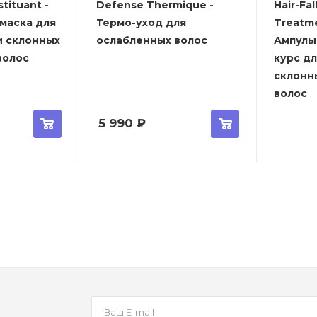
tituant -
Defense Thermique -
Hair-Fal
маска для
Термо-уход для
Treatm
и склонных
ослабленных волос
Ампулы
волос
курс д
склонн
волос
5 990
₽