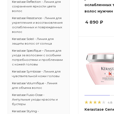
Kerastase Reflection - Линия для
ослабленных 
сохранения яркости цвета
волос мужчин
волос
Kerastase Resistance - Линия для
4 890
₽
укрепления и восстановления
ослабленных и поврежденных
волос
Kerastase Soleil - Линия для
защиты волос от солнца
Kerastase Specifique – Линия для
ухода за волосами с особыми
потребностями и проблемами
с кожей головы
Kerastase Symbiose - Линия для
чувствительной кожи головы
Kerastase Volumifique - Линия
для объема волос
Kerastase Fusio-Dose -
Ампульные уходы красоты и
4.8
бустеры
Kerastase Gen
Kerastase Styling -