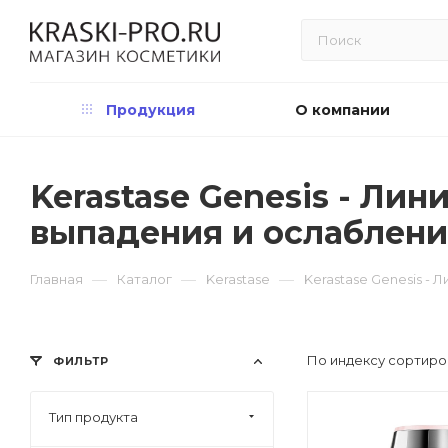
Продукция
О компании
Kerastase Genesis - Ли
выпадения и ослаблен
—
—
—
Главная
Каталог
Kerastase
Kerastase Genesis -
По индексу сортиро
ФИЛЬТР
Тип продукта