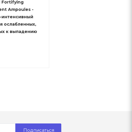
l Fortifying
ent Ampoules -
-интенсивный
ля ослабленных,
ых к выпадению
Подписаться