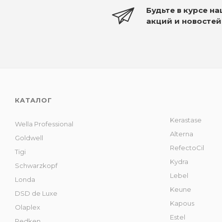
Будьте в курсе н
акций и новостей
КАТАЛОГ
Kerastase
Wella Professional
Alterna
Goldwell
RefectoCil
Tigi
Kydra
Schwarzkopf
Lebel
Londa
Keune
DSD de Luxe
Kapous
Olaplex
Estel
Redken