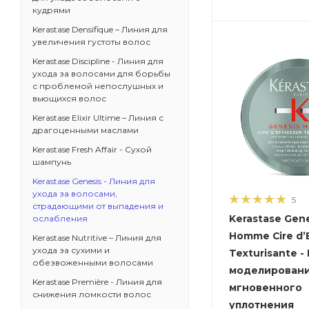
кудрями
Kerastase Densifique – Линия для
увеличения густоты волос
Kerastase Discipline - Линия для
ухода за волосами для борьбы
с проблемой непослушных и
вьющихся волос
Kerastase Elixir Ultime – Линия с
драгоценными маслами
Kerastase Fresh Affair - Сухой
шампунь
Kerastase Genesis - Линия для
ухода за волосами,
5
страдающими от выпадения и
Kerastase Gen
ослабления
Homme Cire d’
Kerastase Nutritive – Линия для
ухода за сухими и
Texturisante -
обезвоженными волосами
моделировани
Kerastase Première - Линия для
мгновенного
снижения ломкости волос
уплотнения