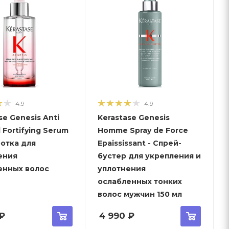
4.9
4.9
se Genesis Anti
Kerastase Genesis
l Fortifying Serum
Homme Spray de Force
ротка для
Epaississant - Спрей-
ения
бустер для укрепления и
енных волос
уплотнения
ослабленных тонких
волос мужчин 150 мл
₽
4 990
₽