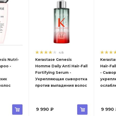
4.8
sis Nutri-
Kerastase Genesis
Kerasta
mpoo -
Homme Daily Anti Hair-Fall
Hair-Fal
Fortifying Serum -
- Сыво
ухих
Укрепляющая сыворотка
укрепл
волос
против выпадения волос
ослабл
9 990
₽
9 990