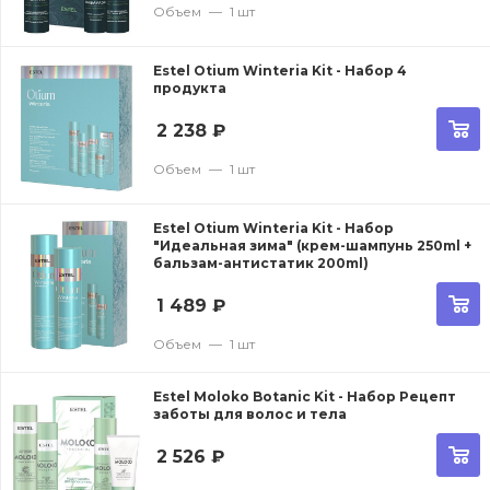
Объем
—
1 шт
Estel Otium Winteria Kit - Набор 4
продукта
2 238
₽
Объем
—
1 шт
Estel Otium Winteria Kit - Набор
"Идеальная зима" (крем-шампунь 250ml +
бальзам-антистатик 200ml)
1 489
₽
Объем
—
1 шт
Estel Moloko Botanic Kit - Набор Рецепт
заботы для волос и тела
2 526
₽