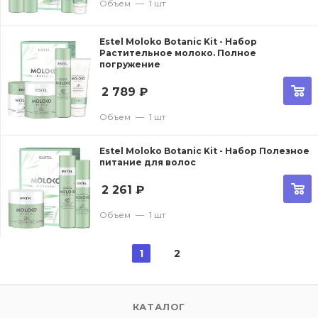
Объем
—
1 шт
Estel Moloko Botanic Kit - Набор
Растительное молоко. Полное
погружение
2 789
₽
Объем
—
1 шт
Estel Moloko Botanic Kit - Набор Полезное
питание для волос
2 261
₽
Объем
—
1 шт
1
2
КАТАЛОГ