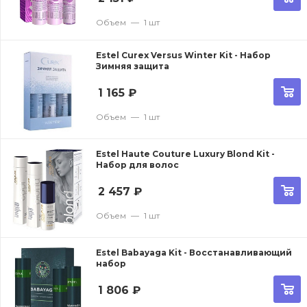
Объем
—
1 шт
Estel Curex Versus Winter Kit - Набор
Зимняя защита
1 165
₽
Объем
—
1 шт
Estel Haute Couture Luxury Blond Kit -
Набор для волос
2 457
₽
Объем
—
1 шт
Estel Babayaga Kit - Восстанавливающий
набор
1 806
₽