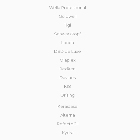
Wella Professional
Goldwell
Tigi
Schwarzkopf
Londa
DSD de Luxe
Olaplex
Redken
Davines
К18
Orising
Kerastase
Alterna
RefectoCil
Kydra