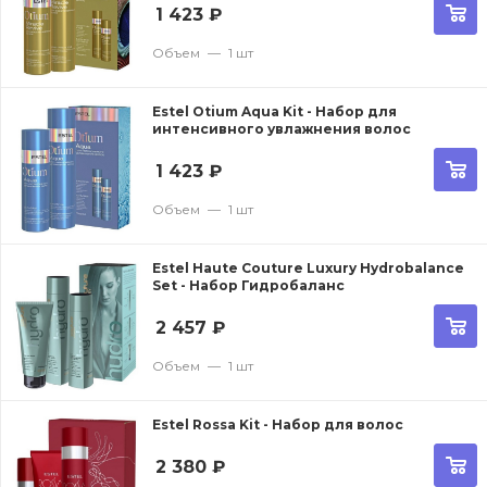
1 423
₽
Объем
—
1 шт
Estel Otium Aqua Kit - Набор для
интенсивного увлажнения волос
1 423
₽
Объем
—
1 шт
Estel Haute Couture Luxury Hydrobalance
Set - Набор Гидробаланс
2 457
₽
Объем
—
1 шт
Estel Rossa Kit - Набор для волос
2 380
₽