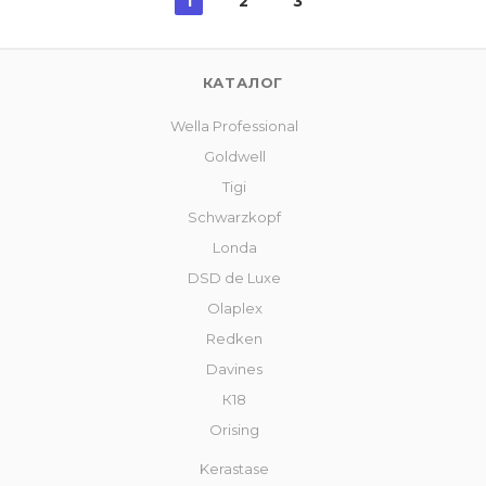
1
2
3
КАТАЛОГ
Wella Professional
Goldwell
Tigi
Schwarzkopf
Londa
DSD de Luxe
Olaplex
Redken
Davines
К18
Orising
Kerastase