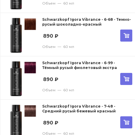
Объем
—
60 мл
Schwarzkopf Igora Vibrance - 6-68 - Темно-
русый шоколадно-красный
890
₽
Объем
—
60 мл
Schwarzkopf Igora Vibrance - 6-99 -
Тёмный русый фиолетовый экстра
890
₽
Объем
—
60 мл
Schwarzkopf Igora Vibrance - 7-48 -
Средний русый бежевый красный
890
₽
Объем
—
60 мл