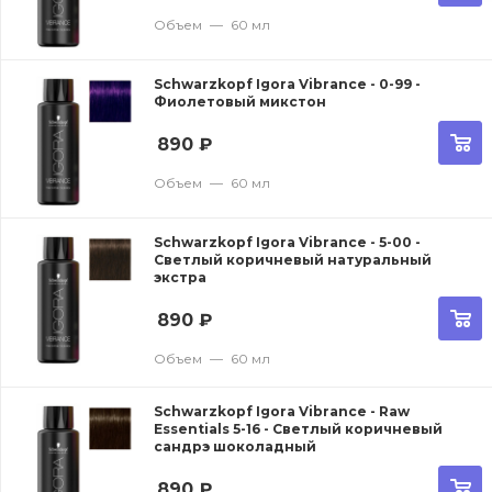
Объем
—
60 мл
Schwarzkopf Igora Vibrance - 0-99 -
Фиолетовый микстон
890
₽
Объем
—
60 мл
Schwarzkopf Igora Vibrance - 5-00 -
Светлый коричневый натуральный
экстра
890
₽
Объем
—
60 мл
Schwarzkopf Igora Vibrance - Raw
Essentials 5-16 - Светлый коричневый
сандрэ шоколадный
890
₽