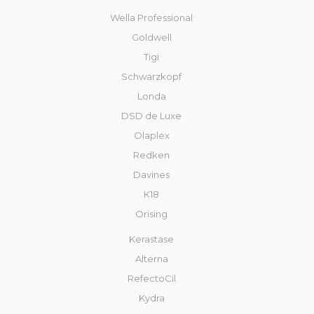
Wella Professional
Goldwell
Tigi
Schwarzkopf
Londa
DSD de Luxe
Olaplex
Redken
Davines
К18
Orising
Kerastase
Alterna
RefectoCil
Kydra