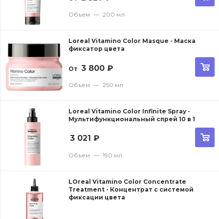
Объем
—
200 мл
Loreal Vitamino Color Masque - Маска
фиксатор цвета
3 800
₽
От
Объем
—
250 мл
Loreal Vitamino Color Infinite Spray -
Мультифункциональный спрей 10 в 1
3 021
₽
Объем
—
190 мл
LOreal Vitamino Color Concentrate
Treatment - Концентрат с системой
фиксации цвета