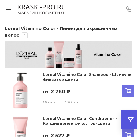
Loreal Vitamino Color - Линия для окрашенных
волос
5
Loreal Vitamino Color Shampoo - Шампунь
фиксатор цвета
2 280
₽
От
Объем
—
300 мл
Loreal Vitamino Color Conditioner -
Кондиционер фиксатор-цвета
2 527
₽
От