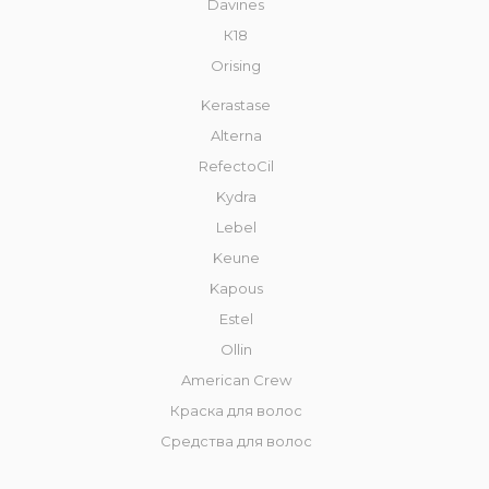
Davines
К18
Orising
Kerastase
Alterna
RefectoCil
Kydra
Lebel
Keune
Kapous
Estel
Ollin
American Crew
Краска для волос
Средства для волос