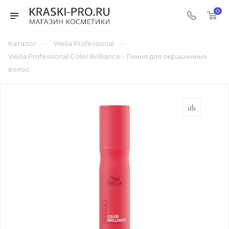
0
—
—
Каталог
Wella Professional
Wella Professional Color Brilliance - Линия для окрашенных
волос