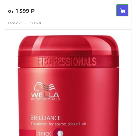
1 599
₽
От
Объем
—
150 мл