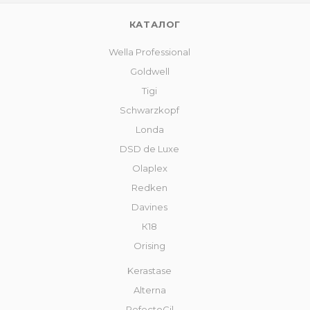
КАТАЛОГ
Wella Professional
Goldwell
Tigi
Schwarzkopf
Londa
DSD de Luxe
Olaplex
Redken
Davines
К18
Orising
Kerastase
Alterna
RefectoCil