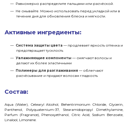
Равномерно распределите пальцами или расчёской.
Не смывайте. Можно использовать перед укладкой или в
течение дня для обновления блеска и мягкости.
Активные ингредиенты:
Система защиты цвета
— продлевает яркость оттенка и
предотвращает тусклость
Увлажняющие компоненты
— смягчают волосы и
делают их более эластичными
Полимеры для разглаживания
— облегчают
расчёсывание и придают волосам гладкость
Состав:
Aqua (Water), Cetearyl Alcohol, Behentrimonium Chloride, Glycerin,
Panthenol, Polyquaternium-37, Stearamidopropyl Dimethylamine,
Parfum (Fragrance), Phenoxyethanol, Citric Acid, Sodium Benzoate,
Linalool, Limonene.