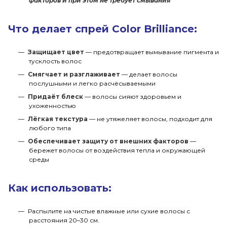
факторов и при этом не требует смывания
Что делает спрей Color Brilliance:
Защищает цвет
— предотвращает вымывание пигмента и
тусклость волос
Смягчает и разглаживает
— делает волосы
послушными и легко расчёсываемыми
Придаёт блеск
— волосы сияют здоровьем и
ухоженностью
Лёгкая текстура
— не утяжеляет волосы, подходит для
любого типа
Обеспечивает защиту от внешних факторов
—
бережет волосы от воздействия тепла и окружающей
среды
Как использовать:
Распылите на чистые влажные или сухие волосы с
расстояния 20–30 см.