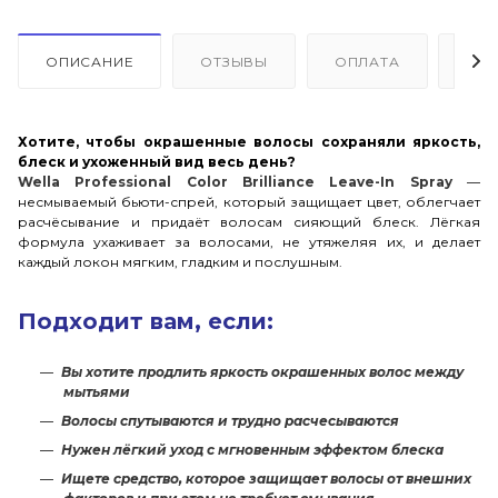
ОПИСАНИЕ
ОТЗЫВЫ
ОПЛАТА
ДО
Хотите, чтобы окрашенные волосы сохраняли яркость,
блеск и ухоженный вид весь день?
Wella Professional Color Brilliance Leave-In Spray
—
несмываемый бьюти-спрей, который защищает цвет, облегчает
расчёсывание и придаёт волосам сияющий блеск. Лёгкая
формула ухаживает за волосами, не утяжеляя их, и делает
каждый локон мягким, гладким и послушным.
Подходит вам, если:
Вы хотите продлить яркость окрашенных волос между
мытьями
Волосы спутываются и трудно расчесываются
Нужен лёгкий уход с мгновенным эффектом блеска
Ищете средство, которое защищает волосы от внешних