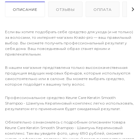
ОПИСАНИЕ
ОТЗЫВЫ
ОПЛАТА
ДО
Если вы хотите подобрать себе средство для ухода (и не только)
за волосами, то интернет-магазин Kraski-pro — ваш правильный
выбор. Вы сможете получить профессиональный результат у
себя дома. Ваш повседневный образ станет ярким и
привлекательным.
В нашем магазине представлена только высококачественная
продукция ведущих мировых брендов, которые используются
самостоятельно или в салоне. Вы можете выбрать средство,
которое подойдет к вашему типу волос.
Профессиональное средство Keune Care Keratin Smooth
Shampoo - Шампунь Кератиновый комплекс легко использовать,
результатом его применения будет ожидаемый результат.
Обязательно ознакомьтесь с подробным описанием товара
Keune Care Keratin Smooth Shampoo - Шампунь Кератиновый
комплекс. Там вы увидите фото, цену 6190 рублей, сможете
купить и оформить доставку. На каждый товар распространяется