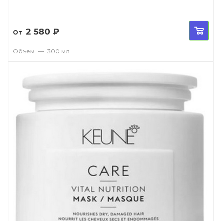
2 580
₽
От
Объем
—
300 мл