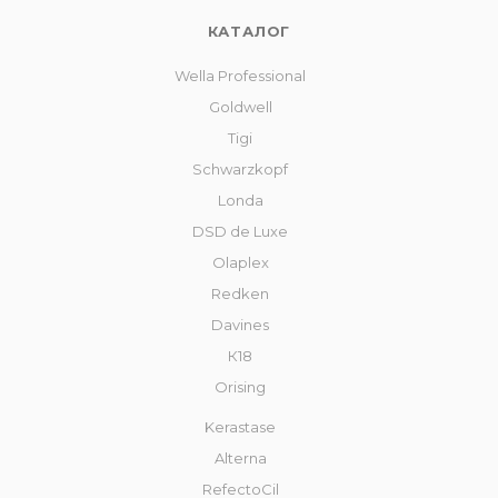
КАТАЛОГ
Wella Professional
Goldwell
Tigi
Schwarzkopf
Londa
DSD de Luxe
Olaplex
Redken
Davines
К18
Orising
Kerastase
Alterna
RefectoCil