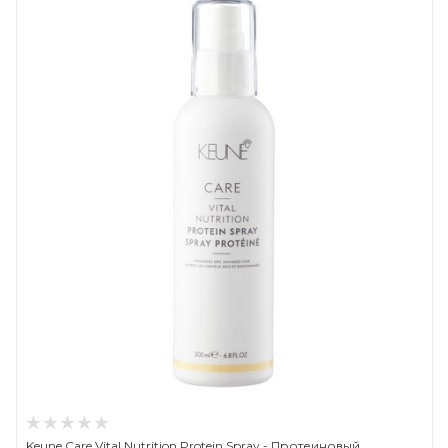
Keune Care Vital Nutrition Protein Spray - Протеиновый