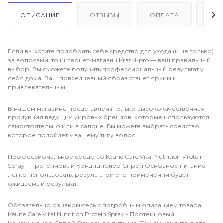
ОПИСАНИЕ
ОТЗЫВЫ
ОПЛАТА
ДО
Если вы хотите подобрать себе средство для ухода (и не только)
за волосами, то интернет-магазин Kraski-pro — ваш правильный
выбор. Вы сможете получить профессиональный результат у
себя дома. Ваш повседневный образ станет ярким и
привлекательным.
В нашем магазине представлена только высококачественная
продукция ведущих мировых брендов, которые используются
самостоятельно или в салоне. Вы можете выбрать средство,
которое подойдет к вашему типу волос.
Профессиональное средство Keune Care Vital Nutrition Protein
Spray - Протеиновый Кондиционер Спрей Основное питание
легко использовать, результатом его применения будет
ожидаемый результат.
Обязательно ознакомьтесь с подробным описанием товара
Keune Care Vital Nutrition Protein Spray - Протеиновый
Кондиционер Спрей Основное питание. Там вы увидите фото,