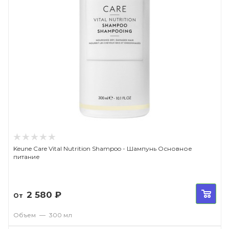
Keune Care Vital Nutrition Shampoo - Шампунь Основное
питание
2 580
₽
От
Объем
—
300 мл