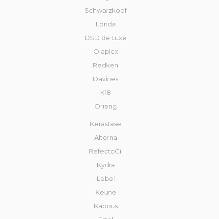
Schwarzkopf
Londa
DSD de Luxe
Olaplex
Redken
Davines
К18
Orising
Kerastase
Alterna
RefectoCil
Kydra
Lebel
Keune
Kapous