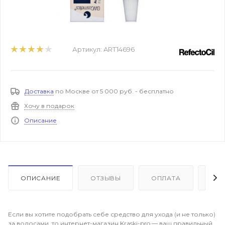
Артикул:
ART14696
Доставка
по Москве от 5 000 руб. - бесплатно
Хочу в подарок
Описание
ОПИСАНИЕ
ОТЗЫВЫ
ОПЛАТА
ДО
Если вы хотите подобрать себе средство для ухода (и не только)
за волосами, то интернет-магазин Kraski-pro — ваш правильный