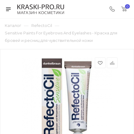
0
—
—
Каталог
RefectoCil
Sensitive Paints For Eyebrows And Eyelashes - Краска для
бровей и ресниц для чувствительной кожи