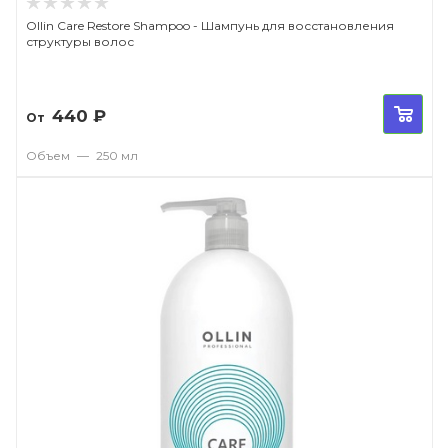
Ollin Care Restore Shampoo - Шампунь для восстановления
структуры волос
440
₽
От
Объем
—
250 мл