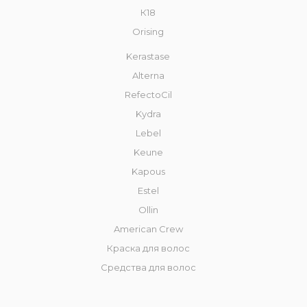
К18
Orising
Kerastase
Alterna
RefectoCil
Kydra
Lebel
Keune
Kapous
Estel
Ollin
American Crew
Краска для волос
Средства для волос