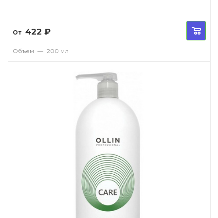
422
₽
От
Объем
—
200 мл