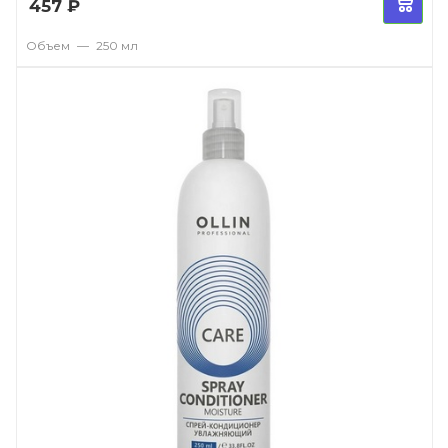
457
₽
Объем
—
250 мл