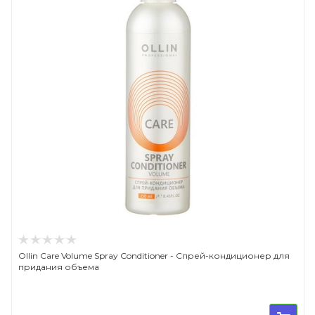
Ollin Care Volume Spray Conditioner - Спрей-кондиционер для
придания объема