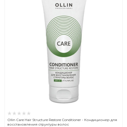
Ollin Care Hair Structure Restore Conditioner - Кондиционер для
восстановления структуры волос