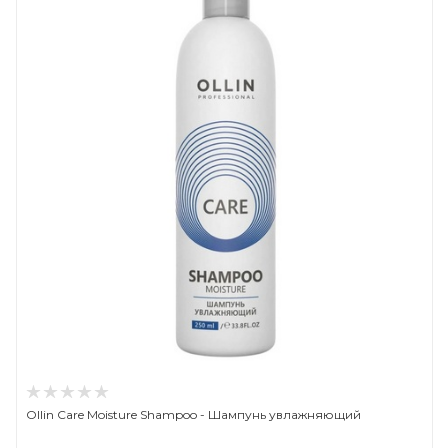
Ollin Care Moisture Shampoo - Шампунь увлажняющий