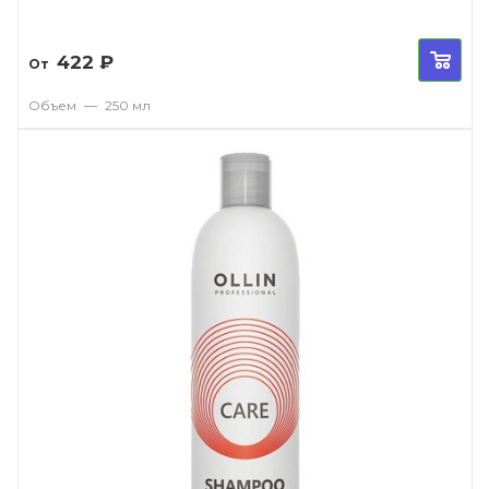
422
₽
От
Объем
—
250 мл