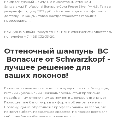
Нейтрализующий шампунь с фиолетовым оттенком -
Schwarzkopf Professional Bonacure Color Freeze Silver PH 4.5 . Там вы
увидите фото, цену 1502 рублей, сможете купить и оформить
доставку. На каждый товар распространяется гарантия
производителя.
Вам нужна онлайн консультация? Наши специалисты ответят вам
по телефону 7 (495) 032-33-20.
Оттеночный шампунь BC
Bonacure от Schwarzkopf -
лучшее решение для
ваших локонов!
Важно понимать, что наши волосы нуждаются в особом уходе,
питании и увлажнении. Очищать локоны стоит правильно
подобранным оттеночным шампунем BC Bonacure (Бонакур).
Разноцветные баночки разных форм и объемов так и манят.
Поэтому, лучше обратиться в профессиональный салон, где
помогут выбрать подходящее средство. Но прежде всего для
себя давайте разберемся с типами волос.