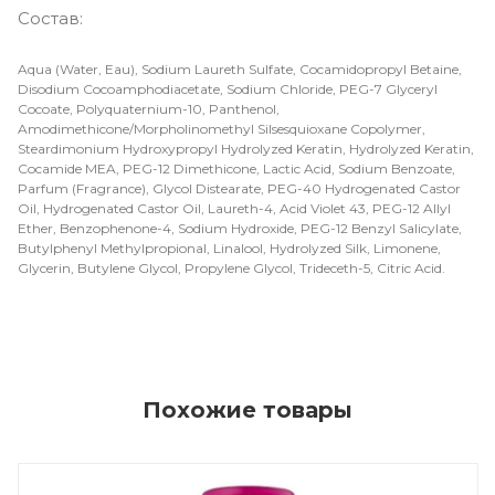
Состав:
Aqua (Water, Eau), Sodium Laureth Sulfate, Cocamidopropyl Betaine,
Disodium Cocoamphodiacetate, Sodium Chloride, PEG-7 Glyceryl
Cocoate, Polyquaternium-10, Panthenol,
Amodimethicone/Morpholinomethyl Silsesquioxane Copolymer,
Steardimonium Hydroxypropyl Hydrolyzed Keratin, Hydrolyzed Keratin,
Cocamide MEA, PEG-12 Dimethicone, Lactic Acid, Sodium Benzoate,
Parfum (Fragrance), Glycol Distearate, PEG-40 Hydrogenated Castor
Oil, Hydrogenated Castor Oil, Laureth-4, Acid Violet 43, PEG-12 Allyl
Ether, Benzophenone-4, Sodium Hydroxide, PEG-12 Benzyl Salicylate,
Butylphenyl Methylpropional, Linalool, Hydrolyzed Silk, Limonene,
Glycerin, Butylene Glycol, Propylene Glycol, Trideceth-5, Citric Acid.
Похожие товары