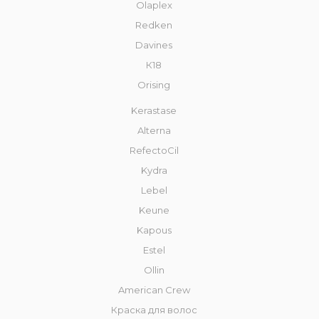
Olaplex
Redken
Davines
К18
Orising
Kerastase
Alterna
RefectoCil
Kydra
Lebel
Keune
Kapous
Estel
Ollin
American Crew
Краска для волос