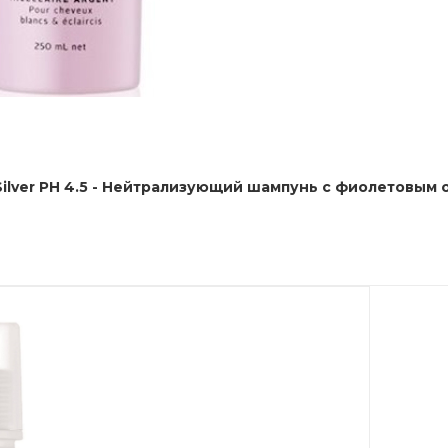
Schwarzkopf Professional Bonacure Color Freeze Silver PH 4.5 - Нейтрализующий шампунь с ф