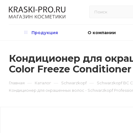
Продукция
О компании
Кондиционер для окраше
Color Freeze Conditioner
—
—
—
Главная
Каталог
Schwarzkopf
Schwarzkopf BC C
Кондиционер для окрашенных волос - Schwarzkopf Professiona