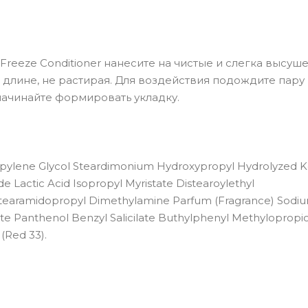
Freeze Сonditioner нанесите на чистые и слегка высуш
 длине, не растирая. Для воздействия подождите пару 
начинайте формировать укладку.
pylene Glycol Steardimonium Hydroxypropyl Hydrolyzed K
Lactic Acid Isopropyl Myristate Distearoylethyl
tearamidopropyl Dimethylamine Parfum (Fragrance) Sodi
e Panthenol Benzyl Salicilate Buthylphenyl Methylopropi
 (Red 33).