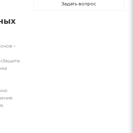
Задать вопрос
нных
конов –
 «Защита
нка
нно
нение
я,