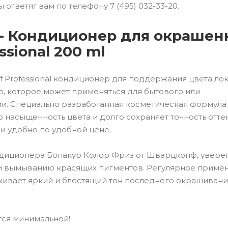
ответят вам по телефону 7 (495) 032-33-20.
er - Кондиционер для окраше
ssional 200 ml
f Рrofessional кондиционер для поддержания цвета ло
, которое может применяться для бытового или
и. Специально разработанная косметическая формула
насыщенность цвета и долго сохраняет точность отте
и удобно по удобной цене.
ндиционера Бонакур Колор Фриз от Шварцкопф, увере
и вымыванию красящих пигментов. Регулярное приме
рживает яркий и блестящий тон последнего окрашивани
тся минимальной!