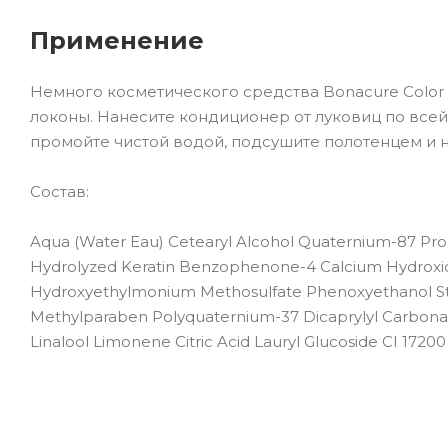
Применение
Немного косметического средства Bonacure Color 
локоны. Нанесите кондиционер от луковиц по всей
промойте чистой водой, подсушите полотенцем и 
Состав:
Aqua (Water Eau) Cetearyl Alcohol Quaternium-87 Pro
Hydrolyzed Keratin Benzophenone-4 Calcium Hydroxide 
Hydroxyethylmonium Methosulfate Phenoxyethanol S
Methylparaben Polyquaternium-37 Dicaprylyl Carbonat
Linalool Limonene Citric Acid Lauryl Glucoside CI 17200