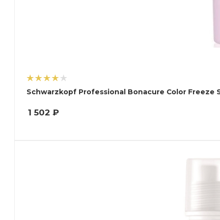
1 502
₽