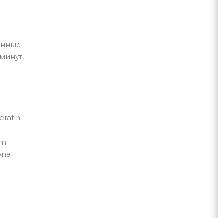
енные
минут,
eratin
um
onal