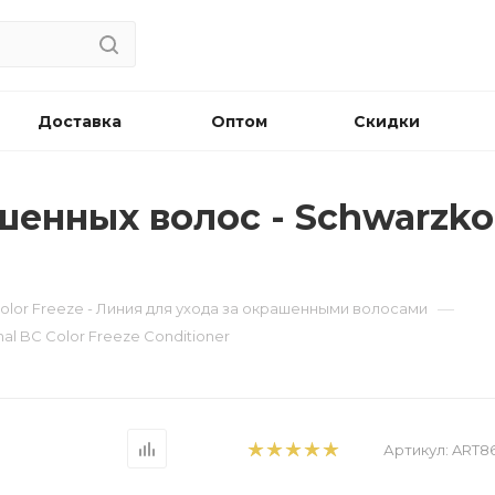
Доставка
Оптом
Скидки
нных волос - Schwarzkop
—
olor Freeze - Линия для ухода за окрашенными волосами
l BC Color Freeze Conditioner
Артикул:
ART8