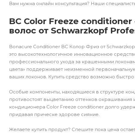
Вам нужна онлайн консультация? Наши специалисты 
BC Color Freeze condition
волос от Schwarzkopf Profe
Bonacure Сonditioner BC Колор Фриз от Schwarzkop
это высокотехнологичное инновационное средство
профессионального ухода за крашенными локонам
цвета» поддерживает неизменной первоначальную 
ваших локонов. Купить средство возможно быстро 
Особые компоненты, находящиеся в структуре ко
противостоят выцветанию оттенков окрашивания 
кондиционера Color Freeze conditioner долго уде
придавая прическе здорове сияние.
Желаете купить продукт? Спешите пока цена остае