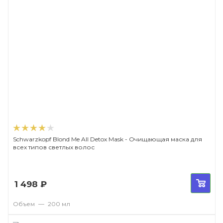
Schwarzkopf Blond Me All Detox Mask - Очищающая маска для
всех типов светлых волос
1 498
₽
Объем
—
200 мл