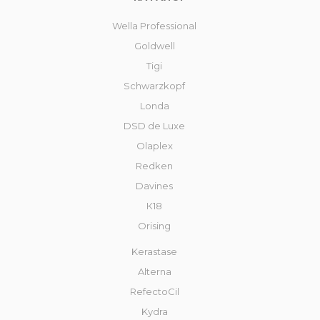
Wella Professional
Goldwell
Tigi
Schwarzkopf
Londa
DSD de Luxe
Olaplex
Redken
Davines
К18
Orising
Kerastase
Alterna
RefectoCil
Kydra