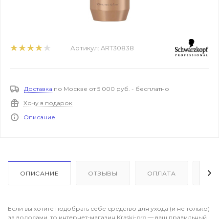
Артикул:
ART30838
Доставка
по Москве от 5 000 руб. - бесплатно
Хочу в подарок
Описание
ОПИСАНИЕ
ОТЗЫВЫ
ОПЛАТА
ДО
Если вы хотите подобрать себе средство для ухода (и не только)
за волосами, то интернет-магазин Kraski-pro — ваш правильный