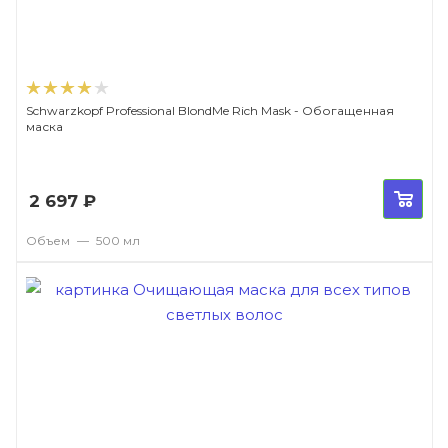
Schwarzkopf Professional BlondMe Rich Mask - Обогащенная
маска
2 697
₽
Объем
—
500 мл