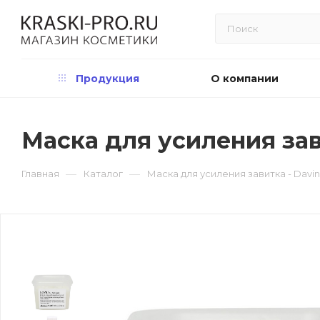
Продукция
О компании
Маска для усиления зави
—
—
Главная
Каталог
Маска для усиления завитка - Davine