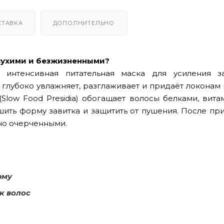
СТАВКА
ДОПОЛНИТЕЛЬНО
 сухими и безжизненными?
интенсивная питательная маска для усиления з
глубоко увлажняет, разглаживает и придаёт локонам 
(Slow Food Presidia) обогащает волосы белками, вит
чшить форму завитка и защитить от пушения. После п
но очерченными.
рму
к волос