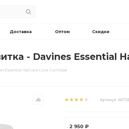
Доставка
Оптом
Скидки
тка - Davines Essential Ha
s Essential Haircare Love Curl Mask
Артикул:
ART32
2 950
₽