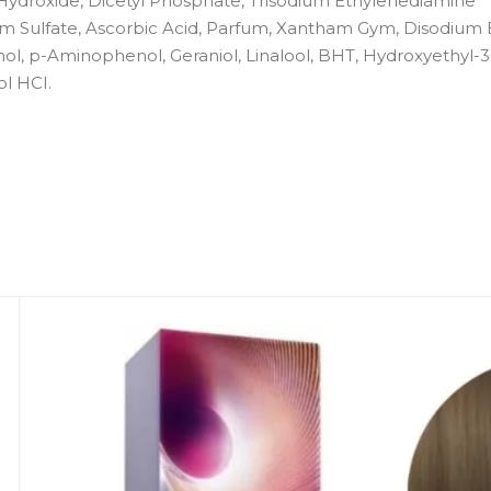
ydroxide, Dicetyl Phosphate, Trisodium Ethylenediamine
um Sulfate, Ascorbic Acid, Parfum, Xantham Gym, Disodium
l, p-Aminophenol, Geraniol, Linalool, BHT, Hydroxyethyl-3,
l HCI.