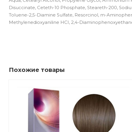
Aqua, Cetearyl Alcohol, Propylene Glycol, Ammonium H
Disuccinate, Ceteth-10 Phosphate, Steareth-200, Sodi
Toluene-2,5-Diamine Sulfate, Resorcinol, m-Aminopheno
Methylenedioxyaniline HCI, 2,4-Diaminophenoxyethano
Похожие товары