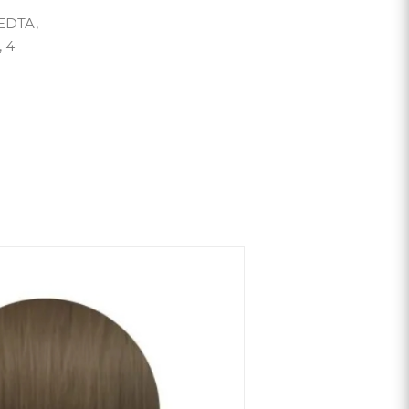
 EDTA,
 4-