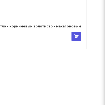
ofessional Illumina Color - 5/35 - Светло - коричневый золотисто - махагоновый