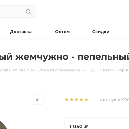
Доставка
Оптом
Скидки
евый жемчужно - пепельны
—
ional Illumina Color - Стойкая крем-краска
5/81 - Светло - ко
Артикул:
ART2
1 050
₽