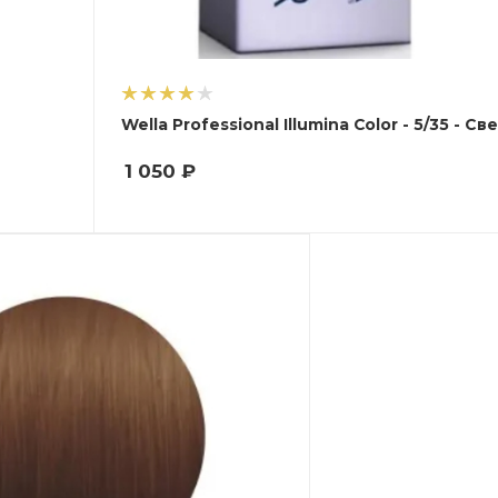
Wella Pr
1 050
₽