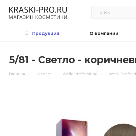
Продукция
О компании
5/81 - Светло - коричн
—
—
—
Главная
Каталог
Wella Professional
Wella Profess