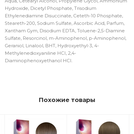
Aqua, Cetearyl Alcohol, Propylene Glycol, Ammonium
Hydroxide, Dicetyl Phosphate, Trisodium
Ethylenediamine Disuccinate, Ceteth-10 Phosphate,
Steareth-200, Sodium Sulfate, Ascorbic Acid, Parfum,
Xantham Gym, Disodium EDTA, Toluene-2,5-Diamine
Sulfate, Resorcinol, m-Aminophenol, p-Aminophenol,
Geraniol, Linalool, BHT, Hydroxyethyl-3, 4-
Methylenedioxyaniline HCI, 2,4-
Diaminophenoxyethanol HCI.
Похожие товары