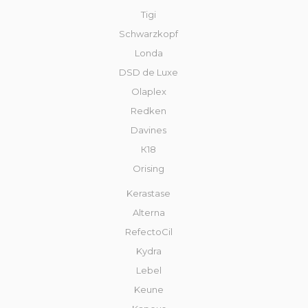
Tigi
Schwarzkopf
Londa
DSD de Luxe
Olaplex
Redken
Davines
К18
Orising
Kerastase
Alterna
RefectoCil
Kydra
Lebel
Keune