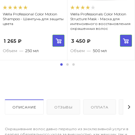
Wella Professional Color Motion
Wella Professionals Color Motion
Shampoo - Шампунь для защиты
Structure Mask - Маска для
цвета
интенсивного восстановления
окрашенных волос
1 265
₽
3 450
₽
Объем
—
250 мл
Объем
—
500 мл
ОПИСАНИЕ
ОТЗЫВЫ
ОПЛАТА
ДО
Окрашивание волос давно перешло из эксклюзивной услуги в
разряд обязательного ухода за внешностью, как женщин, так и