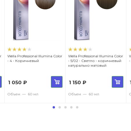
r
Wella Professional Illumina Color
Wella Professional Illumina Color
W
- 4 - Коричневый
- 5/02 - Светло - коричневый
-
натурально матовый
1 050
₽
1 150
₽
Объем
—
60 мл
Объем
—
60 мл