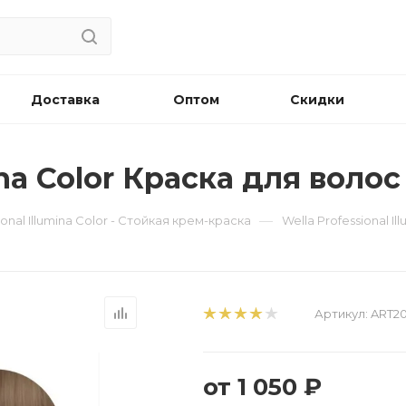
Доставка
Оптом
Скидки
ina Color Краска для волос
—
ional Illumina Color - Стойкая крем-краска
Wella Professional I
Артикул:
ART2
от
1 050 ₽