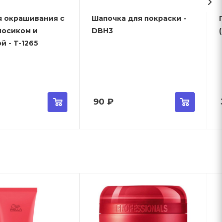
я окрашивания с
Шапочка для покраски -
носиком и
DBH3
й - T-1265
90
₽