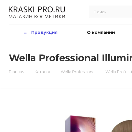
Продукция
О компании
Wella Professional Illum
—
—
—
Главная
Каталог
Wella Professional
Wella Profess