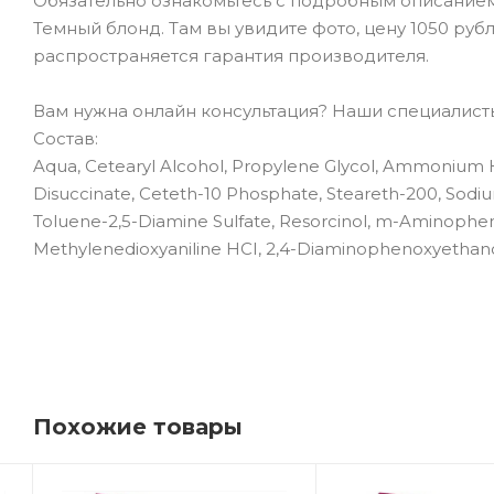
Обязательно ознакомьтесь с подробным описанием тов
Темный блонд. Там вы увидите фото, цену 1050 руб
распространяется гарантия производителя.
Вам нужна онлайн консультация? Наши специалисты 
Состав:
Aqua, Cetearyl Alcohol, Propylene Glycol, Ammonium H
Disuccinate, Ceteth-10 Phosphate, Steareth-200, Sodi
Toluene-2,5-Diamine Sulfate, Resorcinol, m-Aminopheno
Methylenedioxyaniline HCI, 2,4-Diaminophenoxyethano
Похожие товары