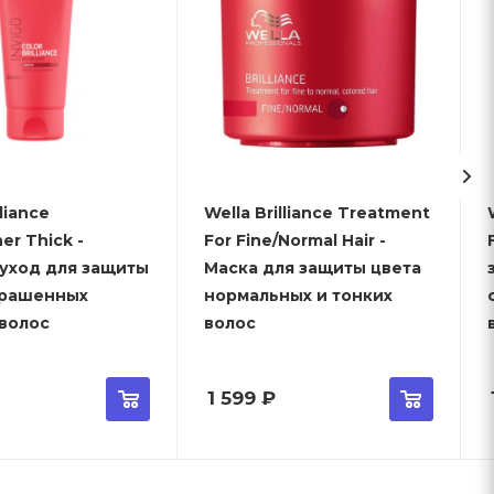
lliance
Wella Brilliance Treatment
Wel
er Thick -
For Fine/Normal Hair -
-уход для защиты
Маска для защиты цвета
крашенных
нормальных и тонких
 волос
волос
1 599
₽