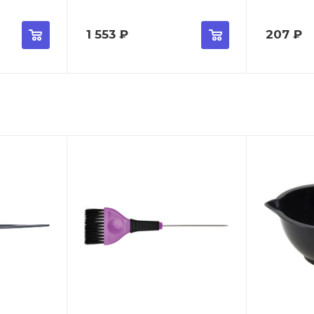
1 553
₽
207
₽