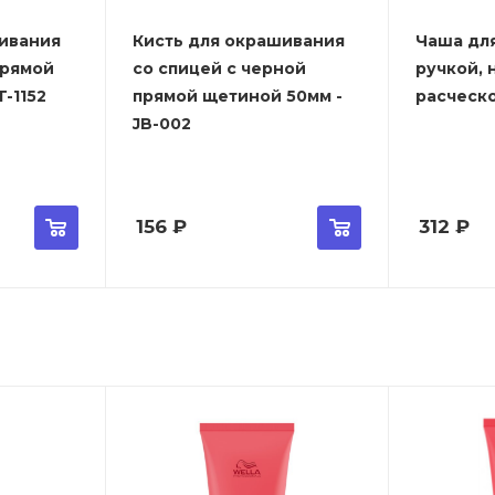
ивания
Кисть для окрашивания
Чаша дл
прямой
со спицей с черной
ручкой, 
-1152
прямой щетиной 50мм -
расческо
JB-002
156
₽
312
₽