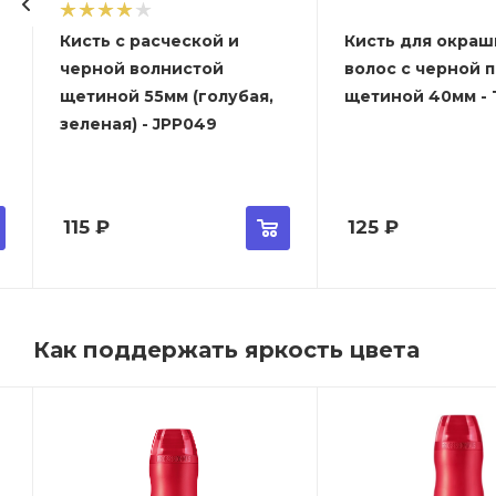
Кисть с расческой и
Кисть для окраш
черной волнистой
волос с черной 
щетиной 55мм (голубая,
щетиной 40мм - T
зеленая) - JPP049
115
₽
125
₽
Как поддержать яркость цвета