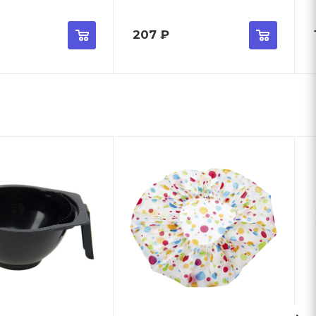
207
₽