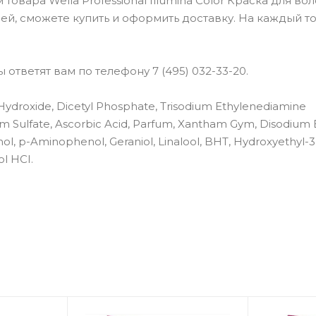
ара Wella Professional Illumina Color Краска для воло
лей, сможете купить и оформить доставку. На каждый т
ответят вам по телефону 7 (495) 032-33-20.
ydroxide, Dicetyl Phosphate, Trisodium Ethylenediamine
um Sulfate, Ascorbic Acid, Parfum, Xantham Gym, Disodium
l, p-Aminophenol, Geraniol, Linalool, BHT, Hydroxyethyl-3,
l HCI.