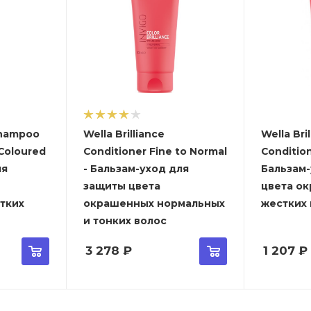
 Shampoo
Wella Brilliance
Wella Bri
 Coloured
Conditioner Fine to Normal
Condition
ля
- Бальзам-уход для
Бальзам
защиты цвета
цвета о
тких
окрашенных нормальных
жестких
и тонких волос
3 278
₽
1 207
₽