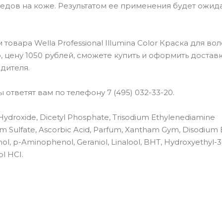
следов на коже. Результатом ее применения будет ожи
ара Wella Professional Illumina Color Краска для волос
 цену 1050 рублей, сможете купить и оформить доставк
дителя.
ответят вам по телефону 7 (495) 032-33-20.
ydroxide, Dicetyl Phosphate, Trisodium Ethylenediamine
um Sulfate, Ascorbic Acid, Parfum, Xantham Gym, Disodium
l, p-Aminophenol, Geraniol, Linalool, BHT, Hydroxyethyl-3,
l HCI.