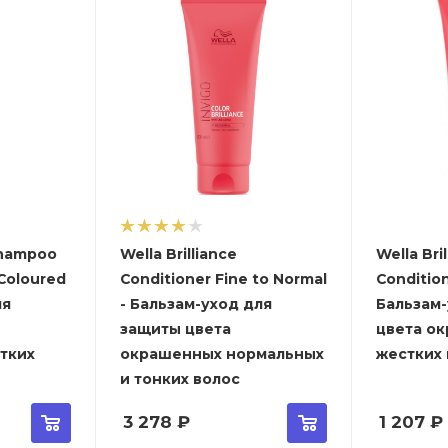
 Shampoo
Wella Brilliance
Wella Bri
 Coloured
Conditioner Fine to Normal
Condition
ля
- Бальзам-уход для
Бальзам
защиты цвета
цвета о
тких
окрашенных нормальных
жестких
и тонких волос
3 278
₽
1 207
₽