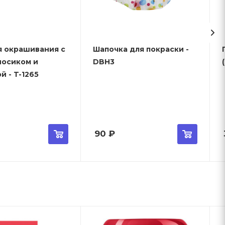
я окрашивания с
Шапочка для покраски -
носиком и
DBH3
й - T-1265
90
₽