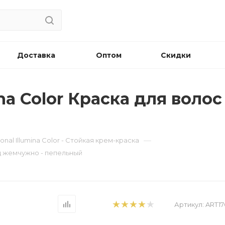
Доставка
Оптом
Скидки
ina Color Краска для волос 
—
ional Illumina Color - Стойкая крем-краска
лонд жемчужно - пепельный
Артикул:
ART17