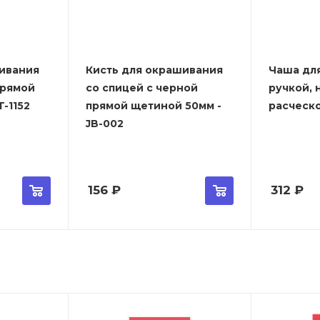
ивания
Кисть для окрашивания
Чаша дл
прямой
со спицей с черной
ручкой, 
-1152
прямой щетиной 50мм -
расческо
JB-002
156
₽
312
₽