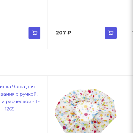
207
₽