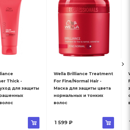
lliance
Wella Brilliance Treatment
Wel
er Thick -
For Fine/Normal Hair -
-уход для защиты
Маска для защиты цвета
крашенных
нормальных и тонких
 волос
волос
1 599
₽