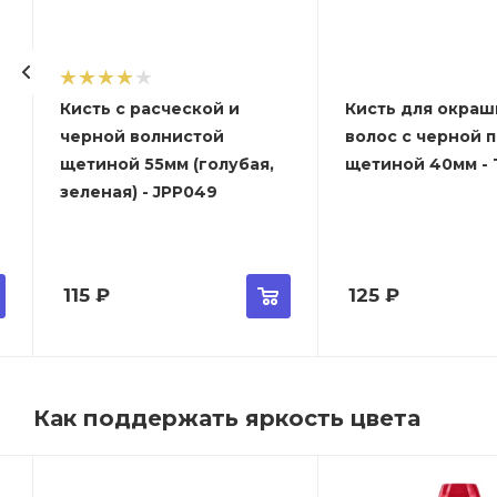
Кисть с расческой и
Кисть для окраш
черной волнистой
волос с черной 
щетиной 55мм (голубая,
щетиной 40мм - T
зеленая) - JPP049
115
₽
125
₽
Как поддержать яркость цвета