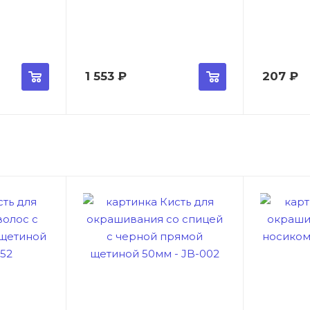
1 553
₽
207
₽