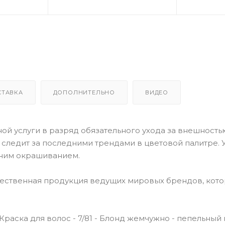
СТАВКА
ДОПОЛНИТЕЛЬНО
ВИДЕО
й услуги в разряд обязательного ухода за внешностью
o следит за последними трендами в цветовой палитре. У
ним окрашиванием.
чественная продукция ведущих мировых брендов, кот
r Краска для волос - 7/81 - Блонд жемчужно - пепельный