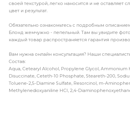
своей текстурой, легко наносится и не оставляет 
цвет и результат.
Обязательно ознакомьтесь с подробным описанием тов
Блонд жемчужно - пепельный. Там вы увидите фото,
каждый товар распространяется гарантия произво
Вам нужна онлайн консультация? Наши специалисты 
Состав:
Aqua, Cetearyl Alcohol, Propylene Glycol, Ammonium H
Disuccinate, Ceteth-10 Phosphate, Steareth-200, Sodi
Toluene-2,5-Diamine Sulfate, Resorcinol, m-Aminopheno
Methylenedioxyaniline HCI, 2,4-Diaminophenoxyethano