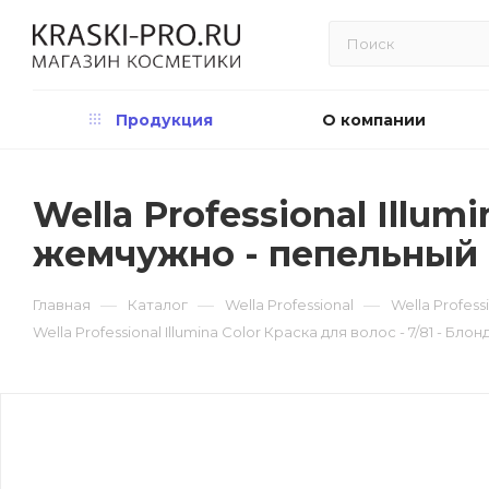
Продукция
О компании
Wella Professional Illum
жемчужно - пепельный
—
—
—
Главная
Каталог
Wella Professional
Wella Profess
Wella Professional Illumina Color Краска для волос - 7/81 - Б