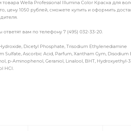
ара Wella Professional Illumina Color Краска для волос
о, цену 1050 рублей, сможете купить и оформить доста
дителя.
ответят вам по телефону 7 (495) 032-33-20.
ydroxide, Dicetyl Phosphate, Trisodium Ethylenediamine
um Sulfate, Ascorbic Acid, Parfum, Xantham Gym, Disodium
l, p-Aminophenol, Geraniol, Linalool, BHT, Hydroxyethyl-3,
l HCI.