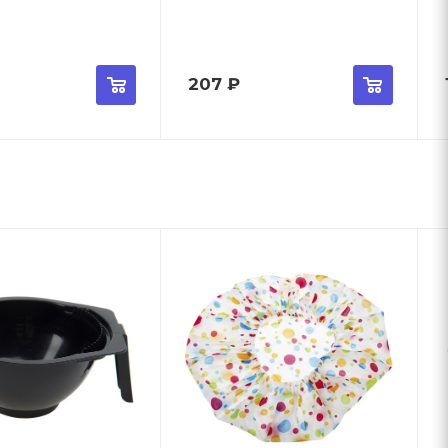
207
₽