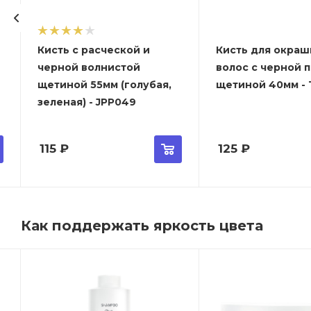
Кисть с расческой и
Кисть для окраш
черной волнистой
волос с черной 
щетиной 55мм (голубая,
щетиной 40мм - T
зеленая) - JPP049
115
₽
125
₽
Как поддержать яркость цвета