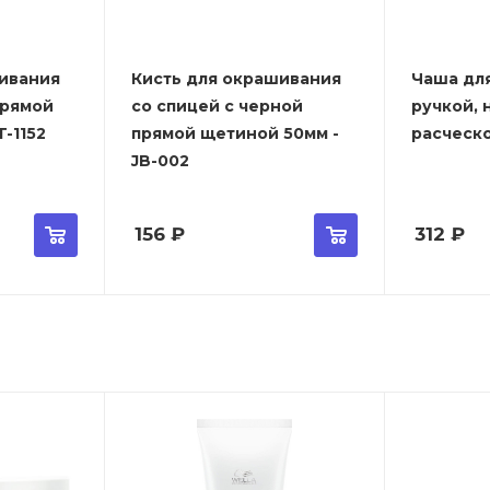
ивания
Кисть для окрашивания
Чаша дл
прямой
со спицей с черной
ручкой, 
-1152
прямой щетиной 50мм -
расческо
JB-002
156
₽
312
₽