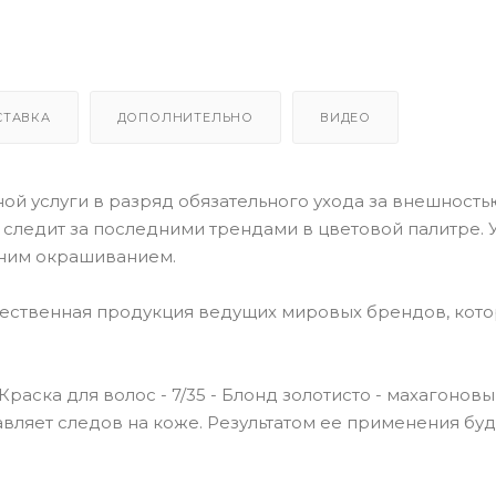
СТАВКА
ДОПОЛНИТЕЛЬНО
ВИДЕО
й услуги в разряд обязательного ухода за внешностью
o следит за последними трендами в цветовой палитре. У
ним окрашиванием.
чественная продукция ведущих мировых брендов, кот
 Краска для волос - 7/35 - Блонд золотисто - махагонов
тавляет следов на коже. Результатом ее применения буд