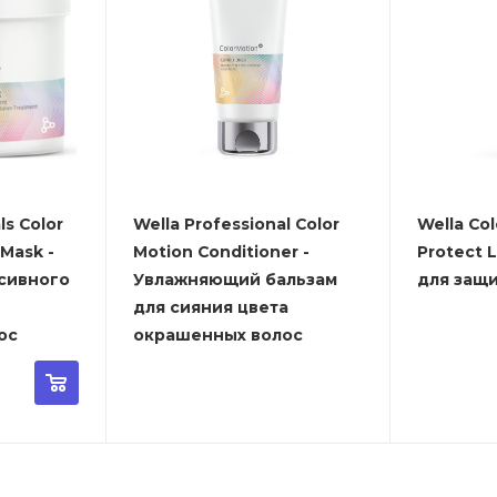
ls Color
Wella Professional Color
Wella Col
 Mask -
Motion Conditioner -
Protect 
сивного
Увлажняющий бальзам
для защ
для сияния цвета
ос
окрашенных волос