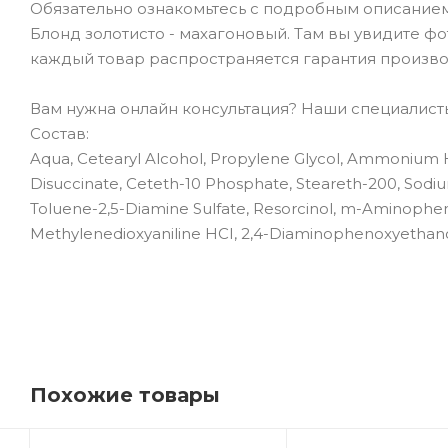
Обязательно ознакомьтесь с подробным описанием тов
Блонд золотисто - махагоновый. Там вы увидите фот
каждый товар распространяется гарантия произво
Вам нужна онлайн консультация? Наши специалисты 
Состав:
Aqua, Cetearyl Alcohol, Propylene Glycol, Ammonium H
Disuccinate, Ceteth-10 Phosphate, Steareth-200, Sodi
Toluene-2,5-Diamine Sulfate, Resorcinol, m-Aminopheno
Methylenedioxyaniline HCI, 2,4-Diaminophenoxyethano
Похожие товары