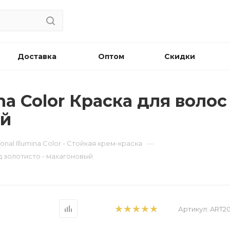
Доставка
Оптом
Скидки
ina Color Краска для волос 
ый
—
ional Illumina Color - Стойкая крем-краска
онд золотисто - махагоновый
Артикул:
ART2