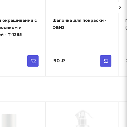
я окрашивания с
Шапочка для покраски -
носиком и
DBH3
й - T-1265
90
₽