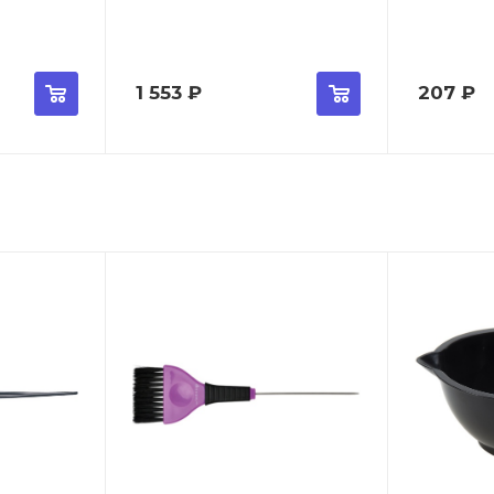
1 553
₽
207
₽