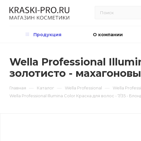
Продукция
О компании
Wella Professional Illum
золотисто - махагонов
—
—
—
Главная
Каталог
Wella Professional
Wella Profess
Wella Professional Illumina Color Краска для волос - 7/35 - Бл