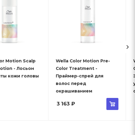
or Motion Scalp
Wella Color Motion Pre-
Lotion - Лосьон
Color Treatment -
иты кожи головы
Праймер-спрей для
волос перед
окрашиванием
3 163
₽