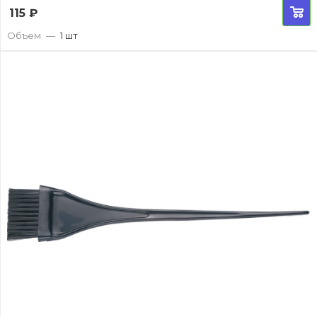
115
₽
Объем
—
1 шт