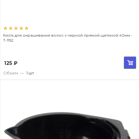
Кисть для окрашивания волос с черной прямой щетиной 40мм -
T-1152
125
₽
Объем
—
1 шт