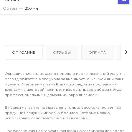
Объем
—
250 мл
ОПИСАНИЕ
ОТЗЫВЫ
ОПЛАТА
ДО
Окрашивание волос давно перешло из эксклюзивной услуги в
разряд обязательного ухода за внешностью, как женщин, так и
мужчин. Интернет-магазин Kraski-pro следит за последними
трендами в цветовой палитре. У вас есть право выбора между
профессиональным и домашним окрашиванием.
В нашем магазине представлена только высококачественная
продукция ведущих мировых брендов, которые можно
использовать самостоятельно или в салоне.
Профессиональная Schwarzkopf Igora Color10 Краска для волос -