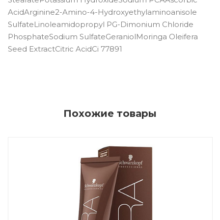
AcidArginine2-Amino-4-Hydroxyethylaminoanisole
SulfateLinoleamidopropyl PG-Dimonium Chloride
PhosphateSodium SulfateGeraniolMoringa Oleifera
Seed ExtractCitric AcidCi 77891
Похожие товары