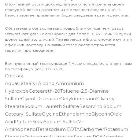
6-65 - Темный русый шоколадный золотистый приятна своей
текстурой, легко наносится и не оставляет следов на коже.
Результатом ее применения будет ожидаемый цвет и результат.
Обязательно ознакомьтесь с подробным описанием товара
Schwarzkopf Igora Color10 Краска для волос - 6-65 - Темный русый
шоколадный золотистый. Там вы увидите фото, сможете купить и
оформить доставку. На каждый товар распространяется
гарантия производителя.
Вам нужна онлайн консультация? Наши специалисты ответят вам
по телефону 7 (495) 032-33-20.
Состав:
AquaCetearyl AlcoholAmmonium
HydroxideCeteareth-20Toluene-2,5-Diamine
SulfateGlycol DistearateOctyldodecanolGlyceryl
StearateSodium Laureth SulfateResorcinolSodium
Cetearyl SulfateGlycineEthanolamineGlycerinOleic
AcidParfumSilicaSodium SulfiteM-
AminophenolTetrasodium EDTACarbomerPotassium
StearatePotassium HydroxideSodium PCAAscorbic