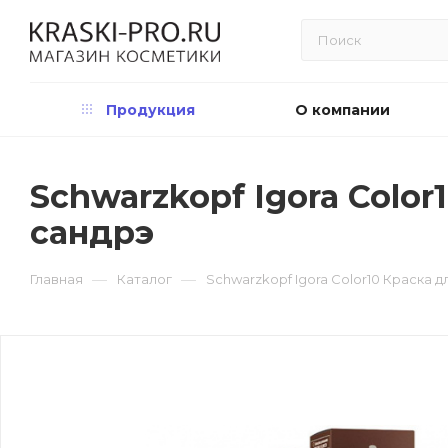
Продукция
О компании
Schwarzkopf Igora Color
сандрэ
—
—
Главная
Каталог
Schwarzkopf Igora Color10 Краска д