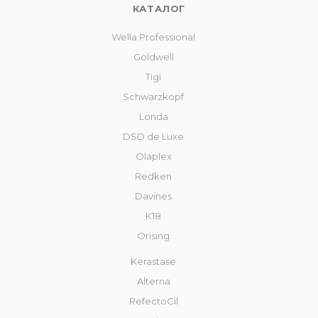
КАТАЛОГ
Wella Professional
Goldwell
Tigi
Schwarzkopf
Londa
DSD de Luxe
Olaplex
Redken
Davines
К18
Orising
Kerastase
Alterna
RefectoCil