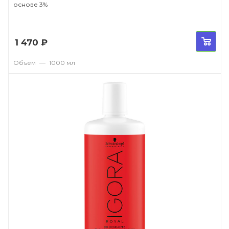
основе 3%
1 470
₽
Объем
—
1000 мл