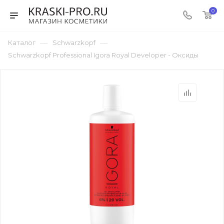
0
—
—
Каталог
Schwarzkopf
Schwarzkopf Professional Igora Royal Developer - Оксиды