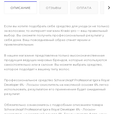
ОПИСАНИЕ
ОТЗЫВЫ
ОПЛАТА
ДО
Если вы хотите подобрать себе средство для ухода (и не только)
за волосами, то интернет-магазин Kraski-pro — ваш правильный
выбор. Вы сможете получить профессиональный результат у
себя дома. Ваш повседневный образ станет ярким и
привлекательным.
В нашем магазине представлена только высококачественная
продукция ведущих мировых брендов, которые используются
самостоятельно или в салоне. Вы можете выбрать средство,
которое подойдет к вашему типу волос.
Профессиональное средство Schwarzkopf Professional Igora Royal
Developer 6% - Лосьон-окислитель на масляной основе 6% легко
использовать, результатом его применения будет ожидаемый
результат.
Обязательно ознакомьтесь с подробным описанием товара
Schwarzkopf Professional Igora Royal Developer 6% - Лосьон-
окислитель на масляной основе 6%. Там вы увидите фото, цену