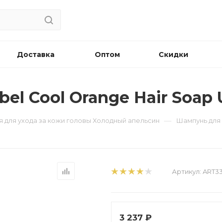
Доставка
Оптом
Скидки
el Cool Orange Hair Soap U
—
ия для ухода за кожи головы Холодный апельсин
Шампунь для в
Артикул:
ART33
3 237
₽