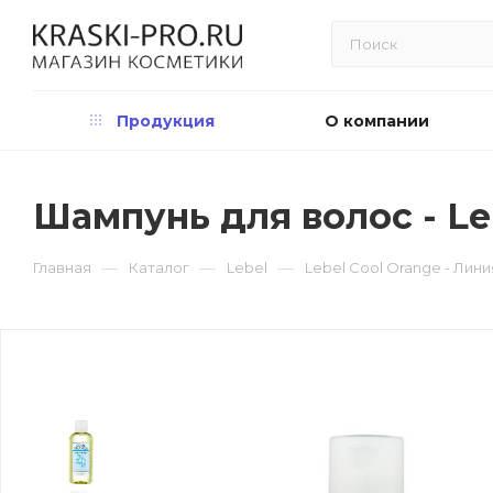
Продукция
О компании
Шампунь для волос - Leb
—
—
—
Главная
Каталог
Lebel
Lebel Cool Orange - Лин