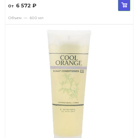
6 572
₽
От
Объем
—
600 мл