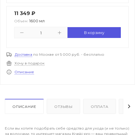
11 349
₽
1600 мл
Объем:
В корзину
Доставка
по Москве от 5 000 руб. - бесплатно
Хочу в подарок
Описание
ОПИСАНИЕ
ОТЗЫВЫ
ОПЛАТА
ДО
Если вы хотите подобрать себе средство для ухода (и не только)
за волосами, то интернет-магазин Kraski-pro — ваш правильный