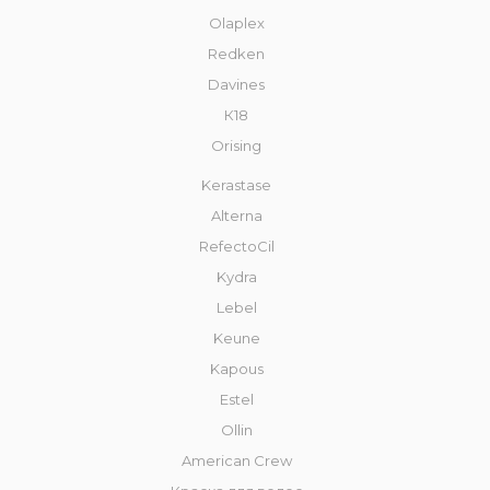
Olaplex
Redken
Davines
К18
Orising
Kerastase
Alterna
RefectoCil
Kydra
Lebel
Keune
Kapous
Estel
Ollin
American Crew