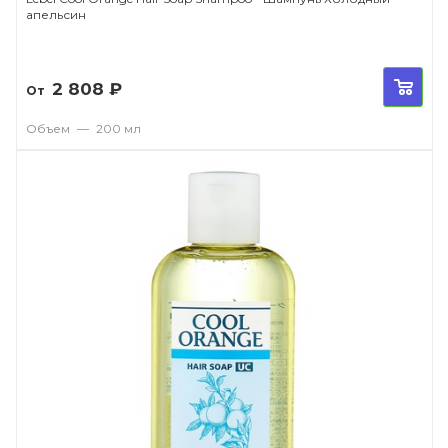
апельсин
2 808
₽
От
Объем
—
200 мл