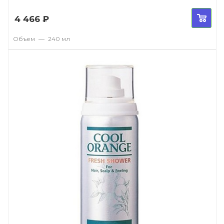
4 466
₽
Объем
—
240 мл