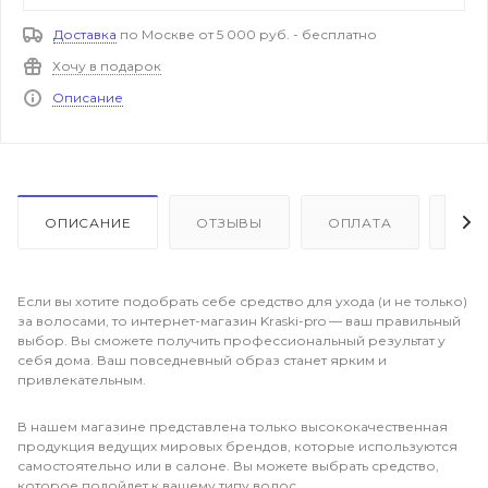
Доставка
по Москве от 5 000 руб. - бесплатно
Хочу в подарок
Описание
ОПИСАНИЕ
ОТЗЫВЫ
ОПЛАТА
ДО
Если вы хотите подобрать себе средство для ухода (и не только)
за волосами, то интернет-магазин Kraski-pro — ваш правильный
выбор. Вы сможете получить профессиональный результат у
себя дома. Ваш повседневный образ станет ярким и
привлекательным.
В нашем магазине представлена только высококачественная
продукция ведущих мировых брендов, которые используются
самостоятельно или в салоне. Вы можете выбрать средство,
которое подойдет к вашему типу волос.