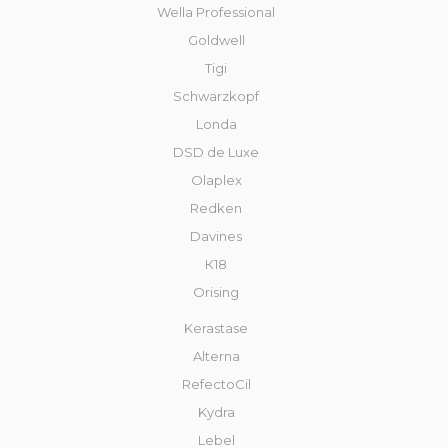
Wella Professional
Goldwell
Tigi
Schwarzkopf
Londa
DSD de Luxe
Olaplex
Redken
Davines
К18
Orising
Kerastase
Alterna
RefectoCil
Kydra
Lebel