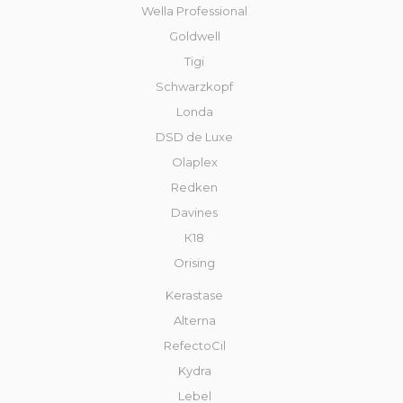
Wella Professional
Goldwell
Tigi
Schwarzkopf
Londa
DSD de Luxe
Olaplex
Redken
Davines
К18
Orising
Kerastase
Alterna
RefectoCil
Kydra
Lebel