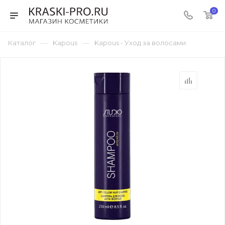
0
—
—
Каталог
Kapous
Kapous - Уход за волосами