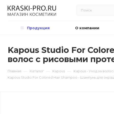
Продукция
О компании
Kapous Studio For Colo
волос с рисовыми прот
—
—
—
Главная
Каталог
Kapous
Kapous - Уход за воло
Kapous Studio For Colored Hair Shampoo - Шампунь для ок