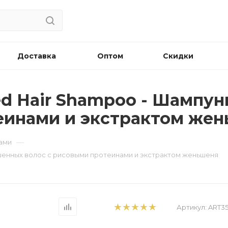
Доставка
Оптом
Скидки
red Hair Shampoo - Шампу
еинами и экстрактом же
—
сами
рашенных волос с рисовыми протеинами и экстрактом женьшеня
Артикул:
ART35