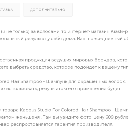
СТАВКА
ДОПОЛНИТЕЛЬНО
(и не только) за волосами, то интернет-магазин Kraski-
ональный результат у себя дома. Ваш повседневный о
чественная продукция ведущих мировых брендов, кот
ете выбрать средство, которое подойдет к вашему тип
ored Hair Shampoo - Шампунь для окрашенных волос с
о использовать, результатом его применения будет
товара Kapous Studio For Colored Hair Shampoo - Шамп
ктом женьшеня . Там вы увидите фото, цену 689 рубле
овар распространяется гарантия производителя.