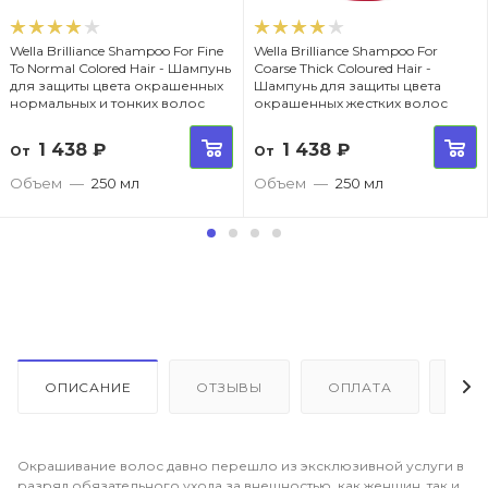
Wella Brilliance Shampoo For Fine
Wella Brilliance Shampoo For
To Normal Colored Hair - Шампунь
Coarse Thick Coloured Hair -
для защиты цвета окрашенных
Шампунь для защиты цвета
нормальных и тонких волос
окрашенных жестких волос
1 438
₽
1 438
₽
От
От
Объем
—
250 мл
Объем
—
250 мл
ОПИСАНИЕ
ОТЗЫВЫ
ОПЛАТА
ДО
Окрашивание волос давно перешло из эксклюзивной услуги в
разряд обязательного ухода за внешностью, как женщин, так и