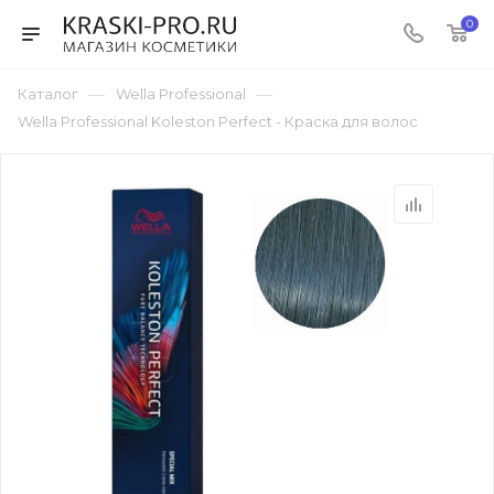
0
—
—
Каталог
Wella Professional
Wella Professional Koleston Perfect - Краска для волос