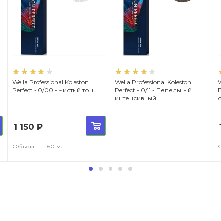
Wella Professional Koleston
Wella Professional Koleston
W
Perfect - 0/00 - Чистый тон
Perfect - 0/11 - Пепельный
Per
интенсивный
1 150
₽
Объем
—
60 мл