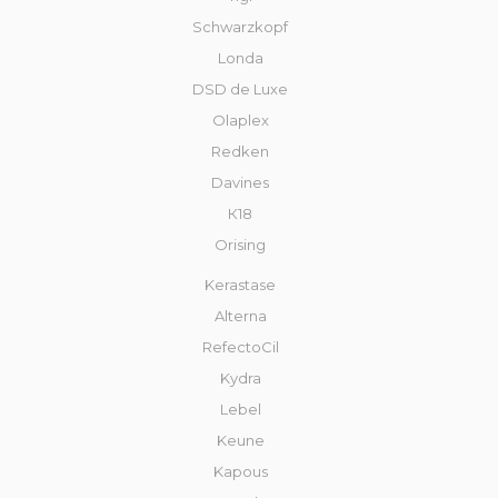
Schwarzkopf
Londa
DSD de Luxe
Olaplex
Redken
Davines
К18
Orising
Kerastase
Alterna
RefectoCil
Kydra
Lebel
Keune
Kapous