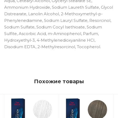
Aqua, Cetearyl Alcohol, Glyceryl Stearate SE,
Ammonium Hydroxide, Sodium Laureth Sulfate, Glycol
Distrearate, Lanolin Alcohol, 2-Methoxymethyl-p-
Phenylenediamine, Sodium Lauryl Sulfate, Resorcinol,
Sodium Sulfate, Sodium Cocyl Isethioate, Sodium
Sulfite, Ascorbic Acid, m-Aminophenol, Parfum,
Hydroxyethyl-3, 4-Methylenedioxyaniline HCI,
Disodium EDTA, 2-Methylresorcinol, Tocopherol.
Похожие товары