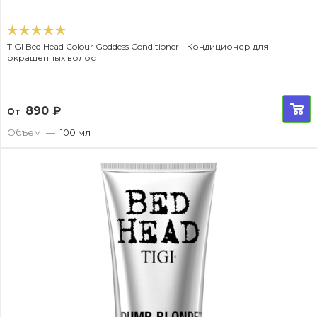
TIGI Bed Head Colour Goddess Conditioner - Кондиционер для
окрашенных волос
890
₽
От
Объем
—
100 мл