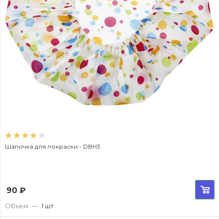
Шапочка для покраски - DBH3
90
₽
Объем
—
1 шт