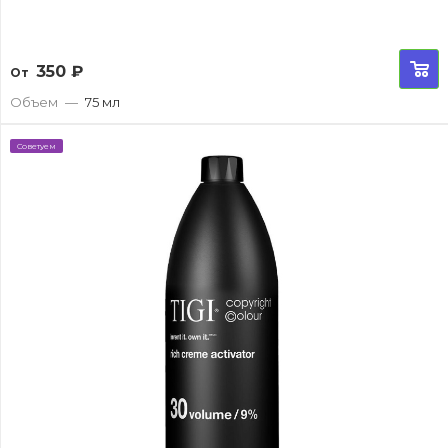
350
₽
От
Объем
—
75 мл
Советуем