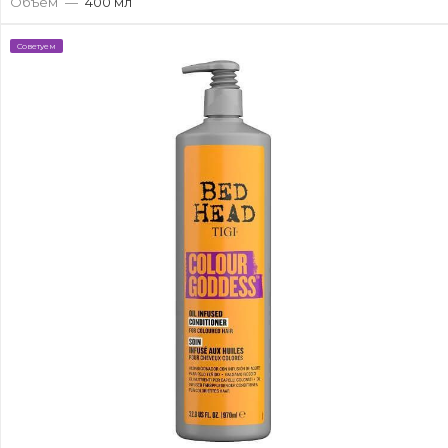
Объем
—
400 мл
Советуем