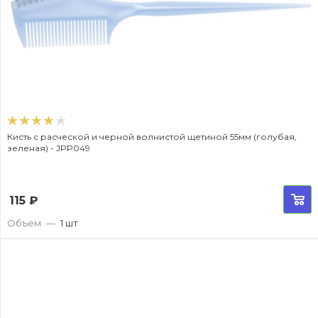
Кисть с расческой и черной волнистой щетиной 55мм (голубая,
зеленая) - JPP049
115
₽
Объем
—
1 шт