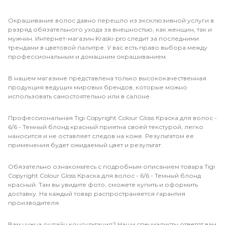
Окрашивание волос давно перешло из эксклюзивной услуги в
разряд обязательного ухода за внешностью, как женщин, так и
мужчин. Интернет-магазин Kraski-pro следит за последними
трендами в цветовой палитре. У вас есть право выбора между
профессиональным и домашним окрашиванием.
В нашем магазине представлена только высококачественная
продукция ведущих мировых брендов, которые можно
использовать самостоятельно или в салоне.
Профессиональная Tigi Copyright Сolour Gloss Краска для волос -
6/6 - Темный блонд красный приятна своей текстурой, легко
наносится и не оставляет следов на коже. Результатом ее
применения будет ожидаемый цвет и результат.
Обязательно ознакомьтесь с подробным описанием товара Tigi
Copyright Сolour Gloss Краска для волос - 6/6 - Темный блонд
красный. Там вы увидите фото, сможете купить и оформить
доставку. На каждый товар распространяется гарантия
производителя.
Вам нужна онлайн консультация? Наши специалисты ответят вам