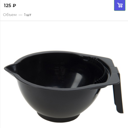
125
₽
Объем
—
1 шт