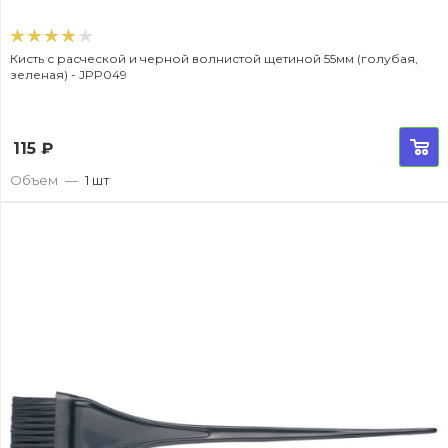
Кисть с расческой и черной волнистой щетиной 55мм (голубая,
зеленая) - JPP049
115
₽
Объем
—
1 шт