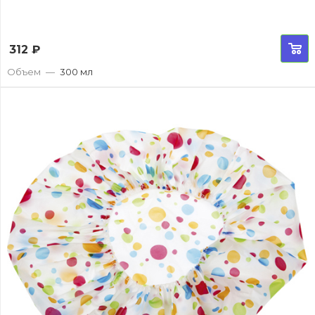
312
₽
Объем
—
300 мл