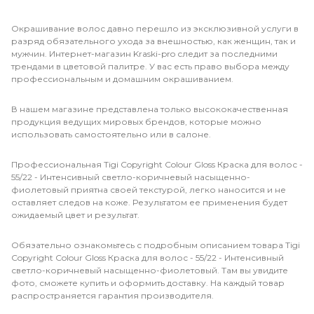
Окрашивание волос давно перешло из эксклюзивной услуги в
разряд обязательного ухода за внешностью, как женщин, так и
мужчин. Интернет-магазин Kraski-pro следит за последними
трендами в цветовой палитре. У вас есть право выбора между
профессиональным и домашним окрашиванием.
В нашем магазине представлена только высококачественная
продукция ведущих мировых брендов, которые можно
использовать самостоятельно или в салоне.
Профессиональная Tigi Copyright Сolour Gloss Краска для волос -
55/22 - Интенсивный светло-коричневый насыщенно-
фиолетовый приятна своей текстурой, легко наносится и не
оставляет следов на коже. Результатом ее применения будет
ожидаемый цвет и результат.
Обязательно ознакомьтесь с подробным описанием товара Tigi
Copyright Сolour Gloss Краска для волос - 55/22 - Интенсивный
светло-коричневый насыщенно-фиолетовый. Там вы увидите
фото, сможете купить и оформить доставку. На каждый товар
распространяется гарантия производителя.