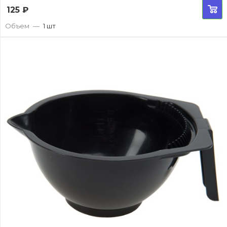
125
₽
Объем
—
1 шт