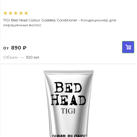
TIGI Bed Head Colour Goddess Conditioner - Кондиционер для
окрашенных волос
890
₽
От
Объем
—
100 мл