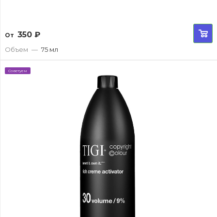
350
₽
От
Объем
—
75 мл
Советуем