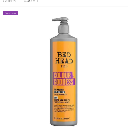
Объем
—
400 мл
Советуем