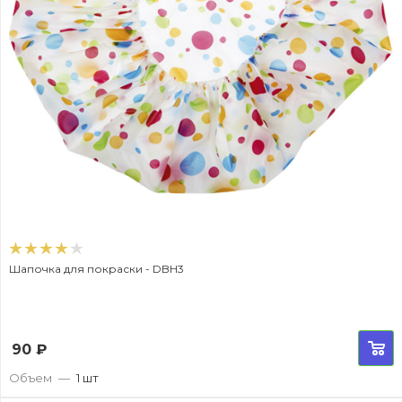
Шапочка для покраски - DBH3
90
₽
Объем
—
1 шт