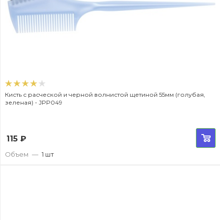
Кисть с расческой и черной волнистой щетиной 55мм (голубая,
зеленая) - JPP049
115
₽
Объем
—
1 шт