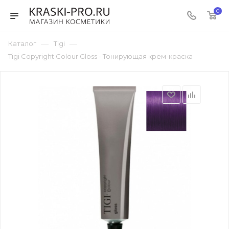
0
—
—
Каталог
Tigi
Tigi Copyright Сolour Gloss - Тонирующая крем-краска