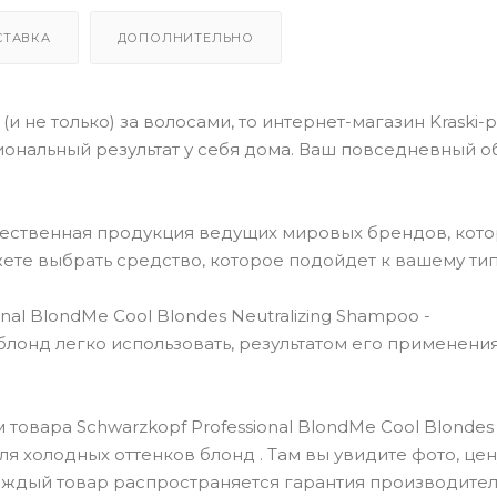
СТАВКА
ДОПОЛНИТЕЛЬНО
(и не только) за волосами, то интернет-магазин Kraski-
ональный результат у себя дома. Ваш повседневный о
чественная продукция ведущих мировых брендов, кот
ете выбрать средство, которое подойдет к вашему тип
al BlondMe Cool Blondes Neutralizing Shampoo -
лонд легко использовать, результатом его применения
товара Schwarzkopf Professional BlondMe Cool Blondes
я холодных оттенков блонд . Там вы увидите фото, цен
каждый товар распространяется гарантия производител