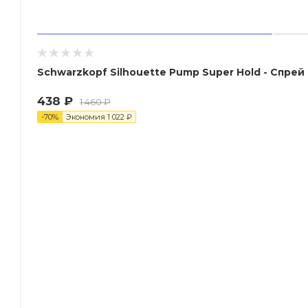
Schwarzkopf Si
438
₽
1 460
₽
-
70
%
Экономия
1 022
₽