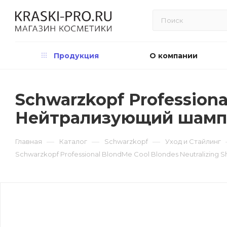
Продукция
О компании
Schwarzkopf Professiona
Нейтрализующий шампу
—
—
—
Главная
Каталог
Schwarzkopf
Уход и Стайлинг
Schwarzkopf Professional BlondMe Cool Blondes Neutralizin