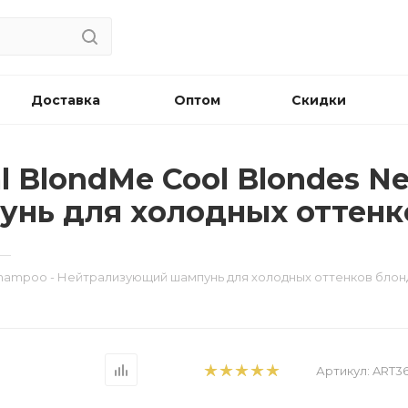
Доставка
Оптом
Скидки
l BlondMe Cool Blondes Ne
нь для холодных оттенк
—
g Shampoo - Нейтрализующий шампунь для холодных оттенков блон
Артикул:
ART3