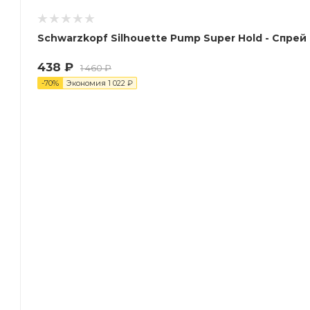
Schwarzkopf Si
438
₽
1 460
₽
-
70
%
Экономия
1 022
₽