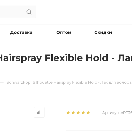
Доставка
Оптом
Скидки
airspray Flexible Hold - 
—
Schwarzkopf Silhouette Hairspray Flexible Hold - Лак для воло
Артикул:
ART3