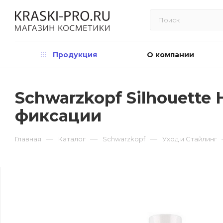
Продукция
О компании
Schwarzkopf Silhouette H
фиксации
—
—
—
Главная
Каталог
Schwarzkopf
Уход и Стайлинг