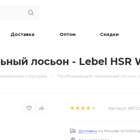
Доставка
Оптом
Скидки
ый лосьон - Lebel HSR W
—
становление структуры
Пробуждающий термальный лосьон - L
Артикул:
ART3
Доставка
по Москве от 5 000 р
Хочу в подарок