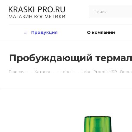
Продукция
О компании
Пробуждающий термальн
—
—
—
Главная
Каталог
Lebel
Lebel Proedit HSR - Вос