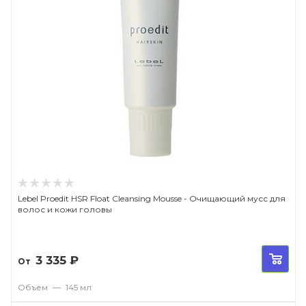
Lebel Proedit HSR Float Cleansing Mousse - Очищающий мусс для
волос и кожи головы
3 335
₽
От
Объем
—
145 мл