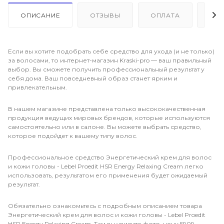
ОПИСАНИЕ
ОТЗЫВЫ
ОПЛАТА
ДО
Если вы хотите подобрать себе средство для ухода (и не только)
за волосами, то интернет-магазин Kraski-pro — ваш правильный
выбор. Вы сможете получить профессиональный результат у
себя дома. Ваш повседневный образ станет ярким и
привлекательным.
В нашем магазине представлена только высококачественная
продукция ведущих мировых брендов, которые используются
самостоятельно или в салоне. Вы можете выбрать средство,
которое подойдет к вашему типу волос.
Профессиональное средство Энергетический крем для волос
и кожи головы - Lebel Proedit HSR Energy Relaxing Cream легко
использовать, результатом его применения будет ожидаемый
результат.
Обязательно ознакомьтесь с подробным описанием товара
Энергетический крем для волос и кожи головы - Lebel Proedit
HSR Energy Relaxing Cream. Там вы увидите фото, цену 5909