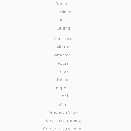
Redken
Davines
К18
Orising
Kerastase
Alterna
RefectoCil
Kydra
Lebel
Keune
Kapous
Estel
Ollin
American Crew
Краска для волос
Средства для волос