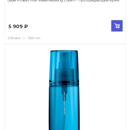
Lebel Proedit HSR Wake Relaxing Cream - Пробуждающий крем
5 909
₽
Объем
—
360 мл