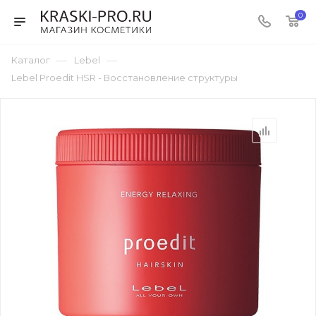
0
—
—
Каталог
Lebel
Lebel Proedit HSR - Восстановление структуры