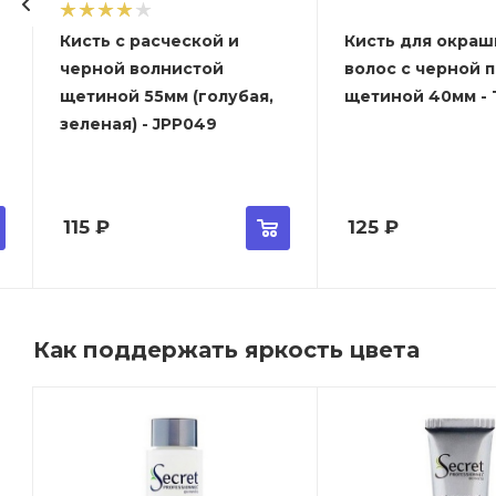
Кисть с расческой и
Кисть для окраш
черной волнистой
волос с черной 
щетиной 55мм (голубая,
щетиной 40мм - T
зеленая) - JPP049
115
₽
125
₽
Как поддержать яркость цвета