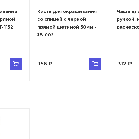
ивания
Кисть для окрашивания
Чаша дл
прямой
со спицей с черной
ручкой, 
-1152
прямой щетиной 50мм -
расческо
JB-002
156
₽
312
₽