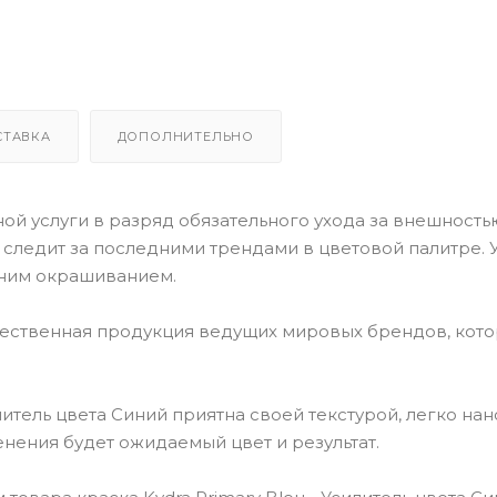
СТАВКА
ДОПОЛНИТЕЛЬНО
й услуги в разряд обязательного ухода за внешностью
o следит за последними трендами в цветовой палитре. У
ним окрашиванием.
чественная продукция ведущих мировых брендов, кот
литель цвета Синий приятна своей текстурой, легко нан
енения будет ожидаемый цвет и результат.