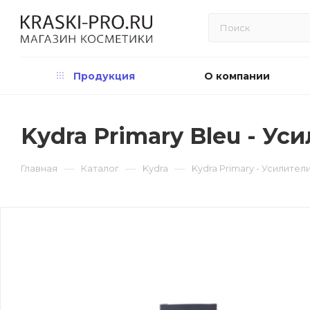
Продукция
О компании
Kydra Primary Bleu - Ус
—
—
—
Главная
Каталог
Kydra
Kydra Primary - Усилител