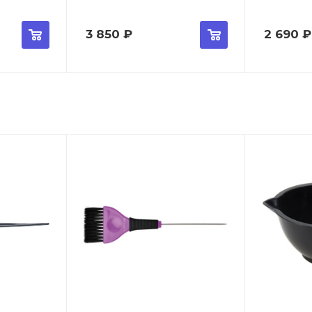
3 850
₽
2 690
₽