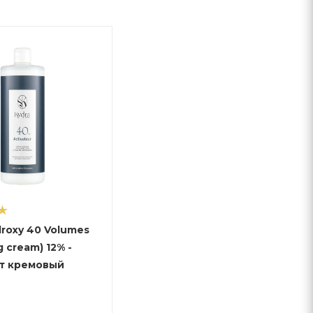
droxy 40 Volumes
g cream) 12% -
т кремовый