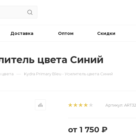
Доставка
Оптом
Скидки
илитель цвета Синий
—
и цвета
Kydra Primary Bleu - Усилитель цвета Синий
Артикул:
ART32
от
1 750 ₽