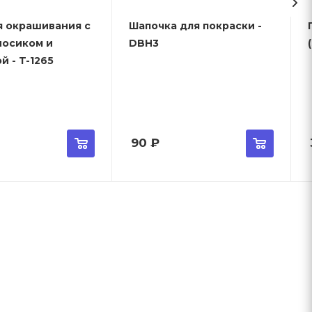
я окрашивания с
Шапочка для покраски -
носиком и
DBH3
й - T-1265
90
₽