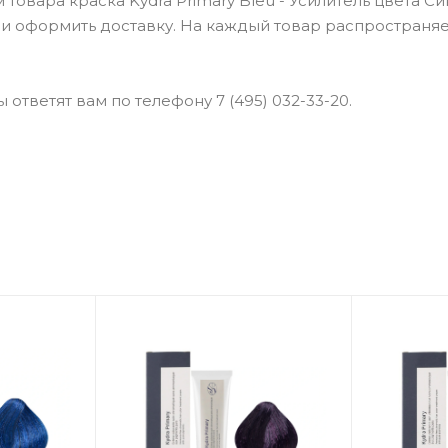
овара краска Kydra Primary Bleu - Усилитель цвета Си
ь и оформить доставку. На каждый товар распространя
ответят вам по телефону 7 (495) 032-33-20.