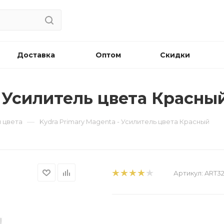
Доставка
Оптом
Скидки
- Усилитель цвета Красны
—
и цвета
Kydra Primary Magenta - Усилитель цвета Красный
Артикул:
ART3