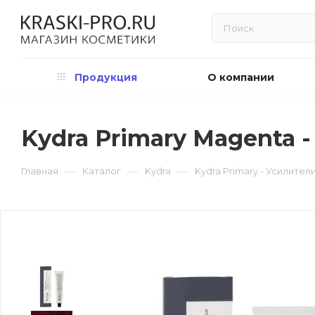
Продукция
О компании
Kydra Primary Magenta 
—
—
—
Главная
Каталог
Kydra
Kydra Primary - Усилител