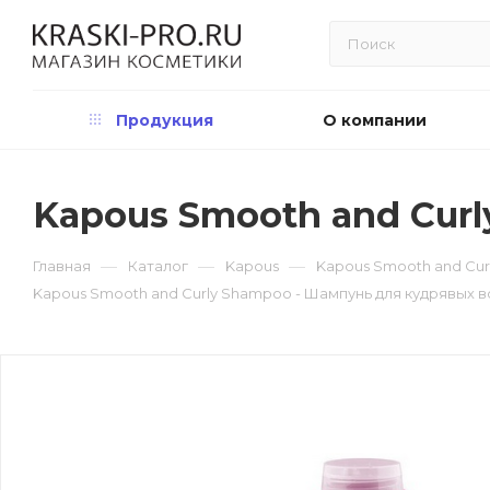
Продукция
О компании
Kapous Smooth and Cur
—
—
—
Главная
Каталог
Kapous
Kapous Smooth and Cur
Kapous Smooth and Curly Shampoo - Шампунь для кудрявых 