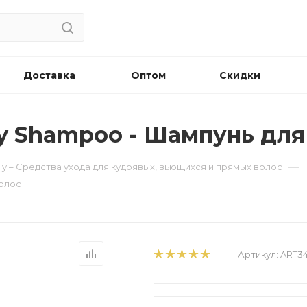
Доставка
Оптом
Скидки
ly Shampoo - Шампунь для
—
ly – Средства ухода для кудрявых, вьющихся и прямых волос
волос
Артикул:
ART3