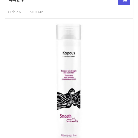
Объем
—
300 мл