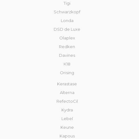
Tigi
Schwarzkopf
Londa
DSD de Luxe
Olaplex
Redken
Davines
К18
Orising
Kerastase
Alterna
RefectoCil
Kydra
Lebel
Keune
Kapous