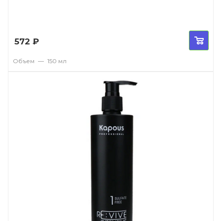
572
₽
Объем
—
150 мл