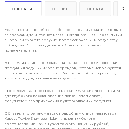
ОПИСАНИЕ
ОТЗЫВЫ
ОПЛАТА
ДО
Если вы хотите подобрать себе средство для ухода (и не только)
за волосами, то интернет-магазин Kraski-pro — ваш правильный
выбор. Вы сможете получить профессиональный результат у
себя дома. Ваш повседневный образ станет ярким и
привлекательным.
В нашем магазине представлена только высококачественная
продукция ведущих мировых брендов, которые используются
самостоятельно или в салоне. Вы можете выбрать средство,
которое подойдет к вашему типу волос.
Профессиональное средство Kapous Re:vive Shampoo - Шампунь
для глубокого восстановления легко использовать,
результатом его применения будет ожидаемый результат.
Обязательно ознакомьтесь с подробным описанием товара
Kapous Re:vive Shampoo - Шампунь для глубокого
восстановления. Там вы увидите фото, цену 884 рублей,
сможете купить и оформить доставку. На каждый товар