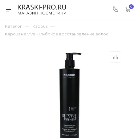
0
—
—
Каталог
Kapous
Kapous Re:vive - Глубокое восстановление волос