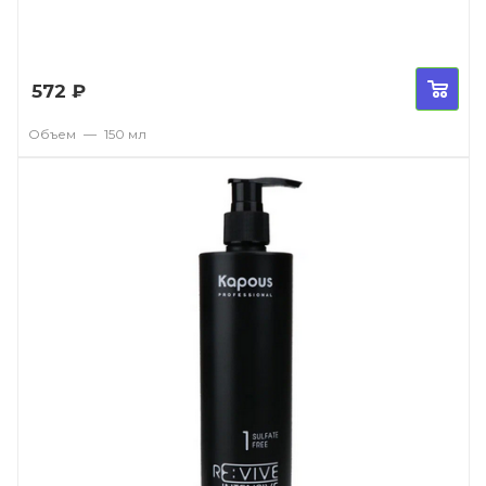
572
₽
Объем
—
150 мл