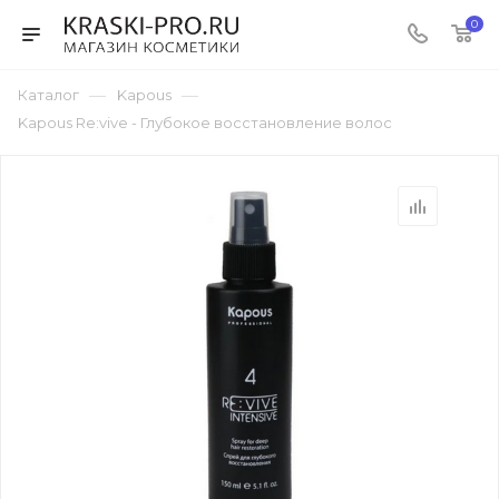
0
—
—
Каталог
Kapous
Kapous Re:vive - Глубокое восстановление волос