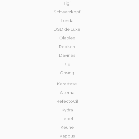
Tigi
Schwarzkopf
Londa
DSD de Luxe
Olaplex
Redken
Davines
К18
Orising
Kerastase
Alterna
RefectoCil
Kydra
Lebel
Keune
Kapous