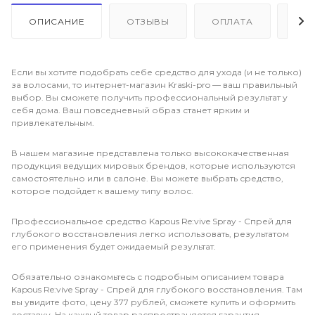
ОПИСАНИЕ
ОТЗЫВЫ
ОПЛАТА
ДО
Если вы хотите подобрать себе средство для ухода (и не только)
за волосами, то интернет-магазин Kraski-pro — ваш правильный
выбор. Вы сможете получить профессиональный результат у
себя дома. Ваш повседневный образ станет ярким и
привлекательным.
В нашем магазине представлена только высококачественная
продукция ведущих мировых брендов, которые используются
самостоятельно или в салоне. Вы можете выбрать средство,
которое подойдет к вашему типу волос.
Профессиональное средство Kapous Re:vive Spray - Спрей для
глубокого восстановления легко использовать, результатом
его применения будет ожидаемый результат.
Обязательно ознакомьтесь с подробным описанием товара
Kapous Re:vive Spray - Спрей для глубокого восстановления. Там
вы увидите фото, цену 377 рублей, сможете купить и оформить
доставку. На каждый товар распространяется гарантия